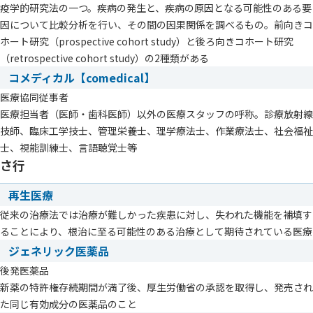
疫学的研究法の一つ。疾病の発生と、疾病の原因となる可能性のある要
因について比較分析を行い、その間の因果関係を調べるもの。前向きコ
ホート研究（prospective cohort study）と後ろ向きコホート研究
（retrospective cohort study）の2種類がある
コメディカル【comedical】
医療協同従事者
医療担当者（医師・歯科医師）以外の医療スタッフの呼称。診療放射線
技師、臨床工学技士、管理栄養士、理学療法士、作業療法士、社会福祉
士、視能訓練士、言語聴覚士等
さ行
再生医療
従来の治療法では治療が難しかった疾患に対し、失われた機能を補填す
ることにより、根治に至る可能性のある治療として期待されている医療
ジェネリック医薬品
後発医薬品
新薬の特許権存続期間が満了後、厚生労働省の承認を取得し、発売され
た同じ有効成分の医薬品のこと