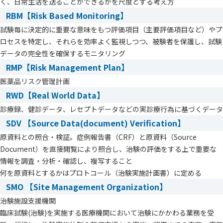
く、日常生活を送ることができるかを尺度とする考え方
RBM【Risk Based Monitoring】
試験毎に決定的に重要な意味をもつ評価項目（主要評価項目など）やプ
ロセスを特定し、それらを効率よく監視しつつ、被験者を保護し、試験
データの完全性を確保するモニタリング
RMP【Risk Management Plan】
医薬品リスク管理計画
RWD【Real World Data】
診療録、健診データ、レセプトデータなどの実診療行為に基づくデータ
SDV 【Source Data(document) Verification】
原資料との照合・検証。症例報告書（CRF）と原資料（Source
Document）を直接閲覧により照合し、治験の評価をする上で重要な
情報を調査・分析・確認し、複写すること
何を原資料とするかはプロトコール（治験実施計画書）に定める
SMO 【Site Management Organization】
治験施設支援機関
臨床試験(治験)を実施する医療機関において治験にかかわる業務を受