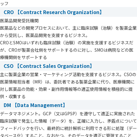
ッフ
CRO 【Contract Research Organization】
医薬品開発受託機関
医薬品などの開発プロセスにおいて、主に臨床試験（治験）を製薬企業
から受託し、医薬品開発を支援するビジネス。
CROとSMOはいずれも臨床試験（治験）の実施を支援するビジネスだ
が、CROが製薬会社側をサポートするのに対し、SMOは病院などの医
療機関側をサポートする
CSO 【Contract Sales Organization】
主に製薬企業の営業・マーケティング活動を支援するビジネス。CSOの
医薬情報担当者（MR）は、委託者である製薬企業に代り、医療機関に
対し医薬品の効能・効果・副作用情報等の適正使用情報を積極的に提
供・収集する
DM 【Data Management】
データマネジメント。GCP（又はGPSP）を遵守して適正に実施された
臨床試験で発生した情報（データ）を、正確に入力し、矛盾点について
フィードバックを行い、最終的に統計解析に利用できる形に処理（デー
タベース化）すること、なおかつ、そのデータを適正に管理すること