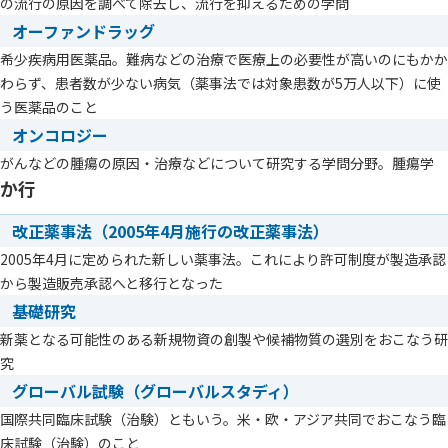
の流行の原因を調べて除去し、流行を抑えるための学問
オーファンドラッグ
希少疾病用医薬品。難病などの治療で医療上の必要性が高いのにもかか
わらず、患者数が少ない病気（薬事法では対象患数が5万人以下）に使
う医薬品のこと
オンコロジー
がんなどの腫瘍の原因・治療などについて研究する学問分野。腫瘍学
か行
改正薬事法（2005年4月施行の改正薬事法）
2005年4月に定められた新しい薬事法。これにより許可制度が製造承認
から製造販売承認へと移行となった
基礎研究
新薬となる可能性のある新規物資の創製や候補物質の選別をおこなう研
究
グローバル試験（グローバルスタディ）
国際共同臨床試験（治験）ともいう。米・欧・アジア共同でおこなう臨
床試験（治験）のこと