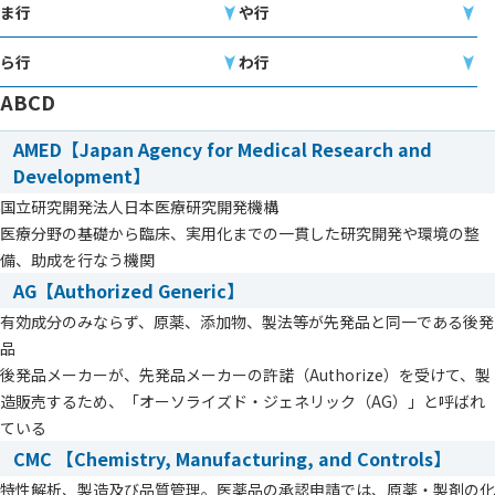
ま行
や行
ら行
わ行
ABCD
AMED【Japan Agency for Medical Research and
Development】
国立研究開発法人日本医療研究開発機構
医療分野の基礎から臨床、実用化までの一貫した研究開発や環境の整
備、助成を行なう機関
AG【Authorized Generic】
有効成分のみならず、原薬、添加物、製法等が先発品と同一である後発
品
後発品メーカーが、先発品メーカーの許諾（Authorize）を受けて、製
造販売するため、「オーソライズド・ジェネリック（AG）」と呼ばれ
ている
CMC 【Chemistry, Manufacturing, and Controls】
特性解析、製造及び品質管理。医薬品の承認申請では、原薬・製剤の化