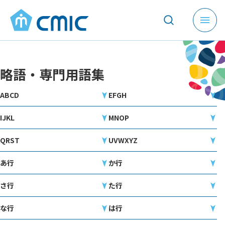
メ
ニ
ュ
ー
略語・専門用語集
を
開
ABCD
EFGH
く
IJKL
MNOP
QRST
UVWXYZ
あ行
か行
さ行
た行
な行
は行