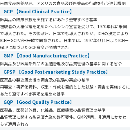
米国食品医薬品局。アメリカの食品及び医薬品の行政を行う連邦機関
GCP 【Good Clinical Practice】
医薬品の臨床試験を実施するにあたり遵守すべき基準
被験者の人権保護を定めたヘルシンキ宣言を受けて、1970年代に米国
で導入された。その後欧州、日本でも導入されたが、ICHの決定により
ICH－GCPが日米欧で同意された。日本では、1997年4月1日よりICH－
GCPに基づいたGCP省令が発効された
GMP 【Good Manufacturing Practice】
医薬品及び医薬部外品の製造管理及び品質管理の基準に関する省令
GPSP 【Good Post-marketing Study Practice】
医薬品の製造販売後の調査及び試験の実施の基準
再審査・再評価資料、収集・作成を目的とした試験・調査を実施するに
あたり遵守すべき事項を定めた基準
GQP 【Good Quality Practice】
医薬品、医薬部外品、化粧品、医療機器の品質管理の基準
品質管理に関する製造販売業の許可要件。GMP適用、非適用にかかわ
らず適用される