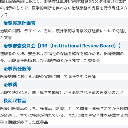
臨床試験実施にあたり、治験責任医師(investigator)又は治験分担医師
の指示のもとで、医学的判断を伴わない治験業務の支援を行う専任スタ
ッフ
治験実施計画書
治験の目的、デザイン、方法、統計学的な考察及び組織について記述し
た文書
治験審査委員会【IRB（Institutional Review Board）】
被験者の人権、安全および福祉の保護を確保を確かめる、医療機関の
長、治験責任医師および治験依頼者から独立した委員会
治験責任医師
医療機関における治験の実施に関して責任をもつ医師
治験薬
治験で使われる、国（厚生労働省）から承認される前の医薬品のこと
長期収載品
医療用医薬品のうち、先発品（新薬）として開発・発売されてから時間
が経過し、すでに特許が切れている、または効果や安全性を確認する再
審査期間が終了した医薬品