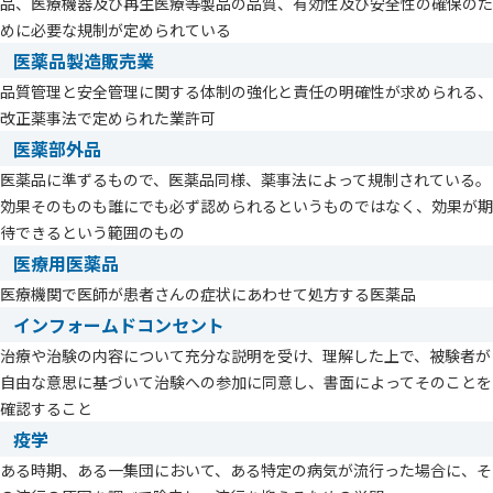
品、医療機器及び再生医療等製品の品質、有効性及び安全性の確保のた
めに必要な規制が定められている
医薬品製造販売業
品質管理と安全管理に関する体制の強化と責任の明確性が求められる、
改正薬事法で定められた業許可
医薬部外品
医薬品に準ずるもので、医薬品同様、薬事法によって規制されている。
効果そのものも誰にでも必ず認められるというものではなく、効果が期
待できるという範囲のもの
医療用医薬品
医療機関で医師が患者さんの症状にあわせて処方する医薬品
インフォームドコンセント
治療や治験の内容について充分な説明を受け、理解した上で、被験者が
自由な意思に基づいて治験への参加に同意し、書面によってそのことを
確認すること
疫学
ある時期、ある一集団において、ある特定の病気が流行った場合に、そ