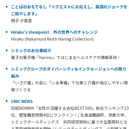
ことばのおもてなし「リクエストにお応えし、英語のジョークを
ご紹介します」
西手 夕香里
Hiraku's Viewpoint 外の世界へのチャレンジ
Hiraku (Nakamura Keith Haring Collection)
シミックのお仕事紹介
電子お薬手帳「harmo」ではじまるヘルスケアの情報革命！
シミックグループのダイバーシティ&インクルージョンへの取り
組み
「いざ介護」の前に「いま準備」で仕事と介護が両立しやすい環
境づくりを
CMIC NEWS
日経WOMAN「女性が活躍する会社BEST100」総合ランキング23
位、管理職登用度4位にランクイン！/ 北海道蘭越町、京都大学、
シミックホールディングス 共同研究契約に基づき生薬原料とな
る薬用植物栽培を開始 / シミックホールディングス、山梨県と連