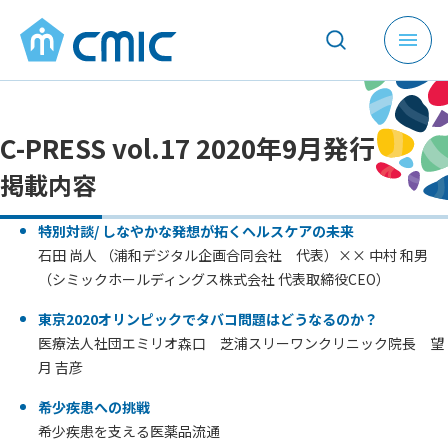
メ
ニ
ュ
ー
C-PRESS vol.17 2020年9月発行
を
開
掲載内容
く
特別対談/ しなやかな発想が拓くヘルスケアの未来
石田 尚人 （浦和デジタル企画合同会社 代表）×× 中村 和男
（シミックホールディングス株式会社 代表取締役CEO）
東京2020オリンピックでタバコ問題はどうなるのか？
医療法人社団エミリオ森口 芝浦スリーワンクリニック院長 望
月 吉彦
希少疾患への挑戦
希少疾患を支える医薬品流通