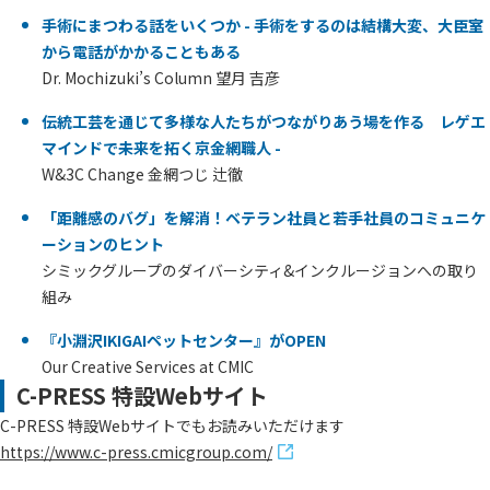
手術にまつわる話をいくつか - 手術をするのは結構大変、大臣室
から電話がかかることもある
Dr. Mochizuki’s Column 望月 吉彦
伝統工芸を通じて多様な人たちがつながりあう場を作る レゲエ
マインドで未来を拓く京金網職人 -
W&3C Change 金網つじ 辻徹
「距離感のバグ」を解消！ベテラン社員と若手社員のコミュニケ
ーションのヒント
シミックグループのダイバーシティ&インクルージョンへの取り
組み
『小淵沢IKIGAIペットセンター』がOPEN
Our Creative Services at CMIC
C-PRESS 特設Webサイト
C-PRESS 特設Webサイトでもお読みいただけます
https://www.c-press.cmicgroup.com/