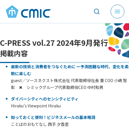
メ
ニ
ュ
ー
C-PRESS vol.27 2024年9月発行
を
開
掲載内容
く
最新の技術と消費者をつなぐために ー予測困難な時代、変化を柔
軟に楽しむ
guest／ソースネクスト株式会社 代表取締役社長 兼 COO 小嶋 智
彰 ✖ シミックグループ代表取締役CEO 中村和男
ダイバーシティへのセンシティビティ
Hiraku’s Viewpoint Hiraku
知っておくと便利！ビジネスメールの基本略語
ことばのおもてなし 西手 夕香里