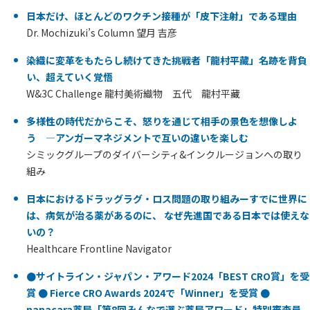
日本だけ、ほとんどのワクチン接種が「皮下注射」である理由
Dr. Mochizuki’s Column 望月 吉彦
染織に変革をもたらし続けてきた挑戦者「龍村平藏」名跡を背負
い、超えていく覚悟
W&3C Challenge 龍村美術織物 五代 龍村平藏
多様性の時代だからこそ、怒りを通じて相手の景色を想像しよ
う ―アンガーマネジメントで互いの違いを楽しむ
シミックグループのダイバーシティ&インクルージョンへの取り
組み
日本におけるドラッグラグ・ロス問題の取り組みーすでに世界に
は、病気が治る薬があるのに、 なぜ先進国である日本では使えな
いの？
Healthcare Frontline Navigator
●サイトライン・ジャパン・アワード2024「BEST CRO賞」を受
賞 ● Fierce CRO Awards 2024で「Winner」を受賞 ●
nanacara薬局「第8回みんなで選ぶ薬局アワード」特別審査員