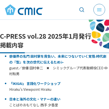
メ
ニ
ュ
ー
C-PRESS vol.28 2025年1月発行
を
開
掲載内容
く
俳優界の名門 田村家を背負い、未来につないでいく覚悟 ̶時代劇
の『型』を次の世代に伝えるために̶
guest／俳優 田村幸二 ✖ シミックグループ代表取締役CEO 中
村和男
「IKIGAI」 言語化ワークショップ
Hiraku’s Viewpoint Hiraku
日本と海外の文化・マナーの違い
ことばのおもてなし 西手 夕香里