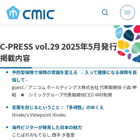
メ
ニ
ュ
ー
C-PRESS vol.29 2025年5月発行
を
開
掲載内容
く
予防型保険で保険の常識を変える - 入って健康になる保険を目
指して -
guest／アニコム ホールディングス株式会社 代表取締役 小森 伸
昭 ✖ シミックグループ代表取締役CEO 中村和男
言葉を封じるということ：「多様性」のゆくえ
Hiraku’s Viewpoint Hiraku
海外ビジターが発見した日本の魅力
ことばのおもてなし 西手 夕香里