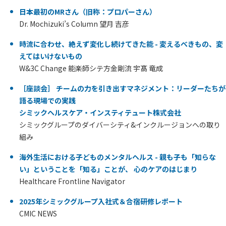
日本最初のMRさん（旧称：プロパーさん）
Dr. Mochizuki’s Column 望月 吉彦
時流に合わせ、絶えず変化し続けてきた能 - 変えるべきもの、変
えてはいけないもの
W&3C Change 能楽師シテ方金剛流 宇髙 竜成
［座談会］ チームの力を引き出すマネジメント：リーダーたちが
語る現場での実践
シミックヘルスケア・インスティテュート株式会社
シミックグループのダイバーシティ&インクルージョンへの取り
組み
海外生活における子どものメンタルヘルス - 親も子も「知らな
い」ということを「知る」ことが、 心のケアのはじまり
Healthcare Frontline Navigator
2025年シミックグループ入社式＆合宿研修レポート
CMIC NEWS