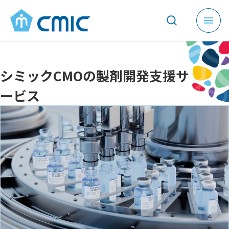
メ
ニ
ュ
ー
シミックCMOの製剤開発支援サ
を
開
ービス
く