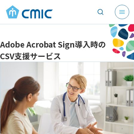
メ
ニ
ュ
ー
Adobe Acrobat Sign導入時の
を
開
CSV支援サービス
く