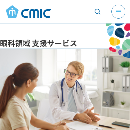
メ
ニ
ュ
ー
眼科領域 支援サービス
を
開
く