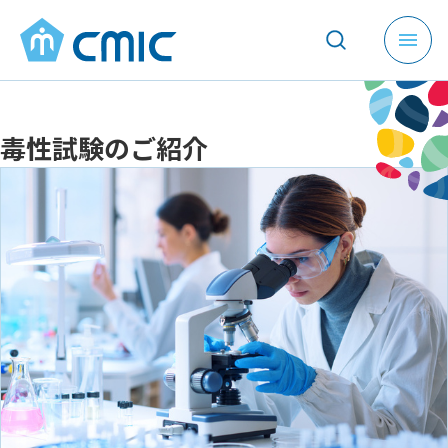
メ
ニ
ュ
ー
毒性試験のご紹介
を
開
く