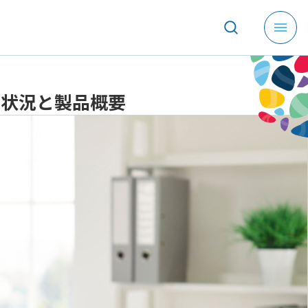
メ
ニ
ュ
ー
る開発状況と製品概要
を
開
く