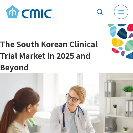
メ
ニ
ュ
ー
The South Korean Clinical
を
開
Trial Market in 2025 and
く
Beyond