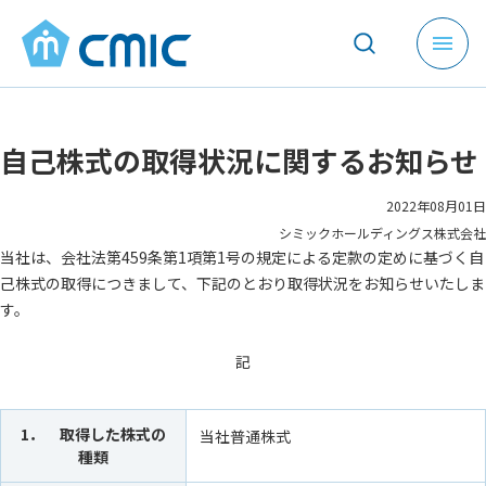
メ
ニ
ュ
ー
自己株式の取得状況に関するお知らせ
を
開
く
2022年08月01日
シミックホールディングス株式会社
当社は、会社法第459条第1項第1号の規定による定款の定めに基づく自
己株式の取得につきまして、下記のとおり取得状況をお知らせいたしま
す。
記
1． 取得した株式の
当社普通株式
種類