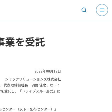
メ
ニ
ュ
ー
を
布事業を受託
開
く
2022年08月12日
シミックソリューションズ株式会社
、代表取締役社長 羽野 佳之、以下：
営を受託し、「ドライブスルー形式」に
布センター（以下：配布センター）」