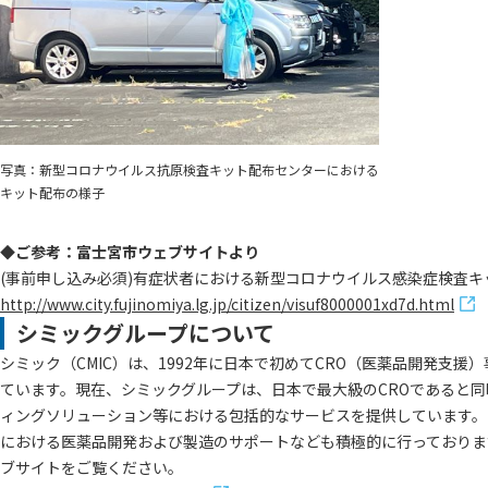
写真：新型コロナウイルス抗原検査キット配布センターにおける
キット配布の様子
◆ご参考：富士宮市ウェブサイトより
(事前申し込み必須)有症状者における新型コロナウイルス感染症検査キ
http://www.city.fujinomiya.lg.jp/citizen/visuf8000001xd7d.html
シミックグループについて
シミック（CMIC）は、1992年に日本で初めてCRO（医薬品開発
ています。現在、シミックグループは、日本で最大級のCROであると
ィングソリューション等における包括的なサービスを提供しています。
における医薬品開発および製造のサポートなども積極的に行っております
ブサイトをご覧ください。