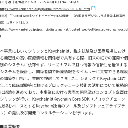
(※1) 週刊 経団連タイムス 2022年6月16日 No.3548より
https://www.keidanren.or.jp/journal/times/2022/0616_08.html
(※2) 「Trusted Webホワイトペーパーver2.0概要」（内閣官房デジタル市場競争本部事務
局）スライド#3より
https://www.kantei.go.jp/jp/singi/digitalmarket/trusted_web/pdf/trustedweb_gaiyou.pd
f
本事業においてシミックとKeychainは、臨床試験及び医療現場におけ
る機密性の高い医療情報を関係者で共有する際、旧来の紙での運用や個
別のシステムに依存せず、リーズナブルで且つ情報の信頼性を担保する
システムを設計し、関係者間で医療情報をタイムリーに共有できる環境
の構築を目指し、共同で検討してきました。シミックとKeychainは昨
年より臨床試験等におけるブロックチェーン技術の活用について継続的
に議論を進めており、本事業における実際の開発及びコンセプト企画は
シミックが行い、KeychainはKeychain Core SDK（ブロックチェーン
技術をベースとするKeychain独自のツール及びソフトウェアライブラ
リ）の提供及び開発コンサルテーションを行います。
■事業概要