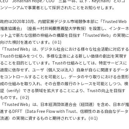
CEO Jonathan Hope／COO 三島 一祥、以下：Keychain）とのコ
ンソーシアムで事業者として採択されたことをお知らせします。
政府は2020年10月、内閣官房デジタル市場競争本部に「Trusted Web
推進協議会」（座長＝村井純慶應義塾大学教授）を設置し、インターネ
ット上で新たな信頼の枠組みの構築を目指す「Trusted Web」の実現に
向けた検討を進めています。(※1)
「Trusted Web」は、デジタル社会における様々な社会活動に対応する
Trustの仕組みをつくり、多様な主体による新しい価値の創出を実現す
ることを目的としています。Trustの仕組みとしては、特定サービスに
過度に依存せず、ユーザ（個人又は法人）自身が自らに関連するデータ
をコントロールすることを可能とし、データのやり取りにおける合意形
成の仕組みを取り入れ、その合意の履行のトレースを可能としつつ、検
証（verify）できる領域を拡大することにより、Trustの向上を目指す
ものです。(※2)
「Trusted Web」は、日本経済団体連合会（経団連）を含め、日本が推
進するDFFT（Data Free Flow with Trust、信頼性のある自由なデータ
流通）の実現に資するものと期待されています。(※1)