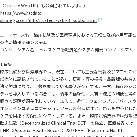
（Trusted Web HPにも公開されています。）
https://www.nttdata-
strategy.com/info/trusted_webR3_koubo.html
ユースケース名：臨床試験及び医療現場における信頼性及び応用可能性
の高い情報流通システム
コンソーシアム名： ヘルスケア情報流通システム開発コンソーシアム
1.背景
臨床試験及び医療業界では、現在においても重要な情報及びプロセスが
紙媒体に記録されていることが多く、更新内容の把握・最新版の共有方
法が煩雑になり、工数を要している事例が存在する。一方、既存のシス
テムを導入している場合にも、情報の信頼性、共有・流通の利便性等の
観点で課題が顕在化している。加えて、近年、ウェアラブルデバイスや
オンラインコミュニケーションツールの普及に伴い、患者を中心とした
ケアを目指す方向性にシフトしている。また、臨床試験業界では分散型
臨床試験（Decentralized Clinical Trial:DCT）の確立、医療業界では
PHR（Personal Health Record）及びEHR（Electronic Health