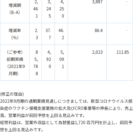
2,
3,
4,
3,887
‐
増減額
46
24
25
（B-A）
1
5
0
増減率
2.
37.
46.
86.4
‐
（％）
3
7
2
（ご参考）
8
4,
5,
2,023
111.85
前期実績
5,
92
09
（2021年9
78
0
1
月期）
8
(修正の理由)
2022年9月期の通期業績見通しにつきましては、新型コロナウイルス感
染症のワクチン接種支援業務の拡大及びCRO事業等の伸長により、売上
高、営業利益が前回予想を上回る見込みです。
経常利益は、営業外収益として為替差益1,720 百万円を計上し、前回予
想を上回る見込みです。