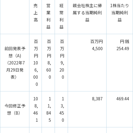
売
営
経
親会社株主に帰
1株当たり
上
業
常
属する当期純利
当期純利
高
利
利
益
益
益
益
百
百
百
百万円
円 銭
前回発表予
万
万
万
4,500
254.49
想（A)
円
円
円
（2022年7
10
8,
9,
月29日発
6,
60
20
表）
00
0
0
0
10
1
1
8,387
469.44
今回修正予
8,
1,
3,
想（B）
46
84
45
1
5
0