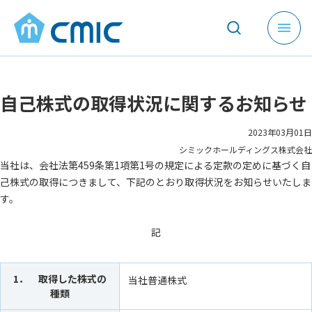
メ
ニ
ュ
ー
自己株式の取得状況に関するお知らせ
を
開
く
2023年03月01日
シミックホールディングス株式会社
当社は、会社法第459条第1項第1号の規定による定款の定めに基づく自
己株式の取得につきまして、下記のとおり取得状況をお知らせいたしま
す。
記
1． 取得した株式の
当社普通株式
種類