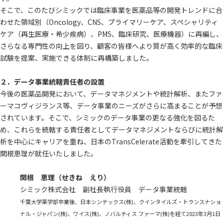
そこで、このたびシミックでは臨床事業を医薬品等の開発トレンドに合
わせた領域別（Oncology、CNS、プライマリーケア、スペシャリティ
ケア（再生医療・希少疾病）、PMS、臨床研究、医療機器）に再編し、
さらなる専門性の向上を図り、顧客の皆様へより質が高く効率的な臨床
試験を提案、実施できる体制に再構築しました。
２．データ事業統轄責任者の設置
今後の医薬品開発において、データマネジメントや統計解析、またファ
ーマコヴィジランス等、データ事業のニーズがさらに高まることが予想
されています。そこで、シミックのデータ事業の更なる強化を図るた
め、これらを統轄する責任者としてデータマネジメントならびに統計解
析を中心にキャリアを重ね、日本のTransCelerate活動を牽引してきた
関根恵理が就任いたしました。
関根 恵理（せきね えり）
シミック株式会社 副社長執行役員 データ事業統轄
千葉大学薬学部卒業後、日本シンテックス(株)、クインタイルズ・トランスナショ
ナル・ジャパン(株)、ワイス(株)、ノバルティス ファーマ(株)を経て2023年3月1日