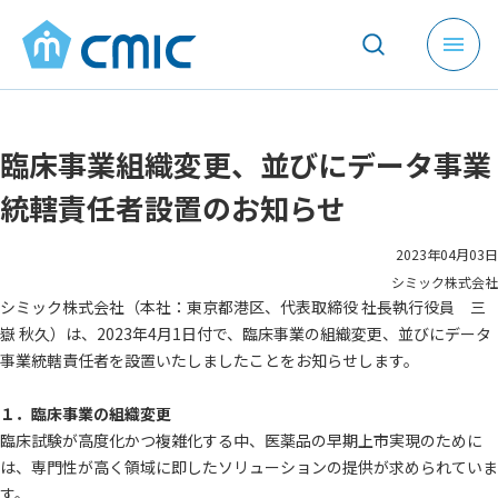
メ
ニ
ュ
ー
臨床事業組織変更、並びにデータ事業
を
開
統轄責任者設置のお知らせ
く
2023年04月03日
シミック株式会社
シミック株式会社（本社：東京都港区、代表取締役 社長執行役員 三
嶽 秋久）は、2023年4月1日付で、臨床事業の組織変更、並びにデータ
事業統轄責任者を設置いたしましたことをお知らせします。
１．臨床事業の組織変更
臨床試験が高度化かつ複雑化する中、医薬品の早期上市実現のために
は、専門性が高く領域に即したソリューションの提供が求められていま
す。