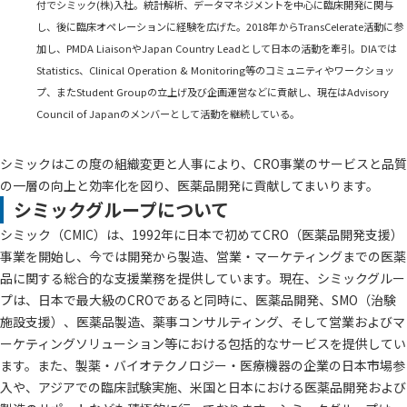
付でシミック(株)入社。統計解析、データマネジメントを中心に臨床開発に関与
し、後に臨床オペレーションに経験を広げた。2018年からTransCelerate活動に参
加し、PMDA LiaisonやJapan Country Leadとして日本の活動を牽引。DIAでは
Statistics、Clinical Operation & Monitoring等のコミュニティやワークショッ
プ、またStudent Groupの立上げ及び企画運営などに貢献し、現在はAdvisory
Council of Japanのメンバーとして活動を継続している。
シミックはこの度の組織変更と人事により、CRO事業のサービスと品質
の一層の向上と効率化を図り、医薬品開発に貢献してまいります。
シミックグループについて
シミック（CMIC）は、1992年に日本で初めてCRO（医薬品開発支援）
事業を開始し、今では開発から製造、営業・マーケティングまでの医薬
品に関する総合的な支援業務を提供しています。現在、シミックグルー
プは、日本で最大級のCROであると同時に、医薬品開発、SMO（治験
施設支援）、医薬品製造、薬事コンサルティング、そして営業およびマ
ーケティングソリューション等における包括的なサービスを提供してい
ます。また、製薬・バイオテクノロジー・医療機器の企業の日本市場参
入や、アジアでの臨床試験実施、米国と日本における医薬品開発および