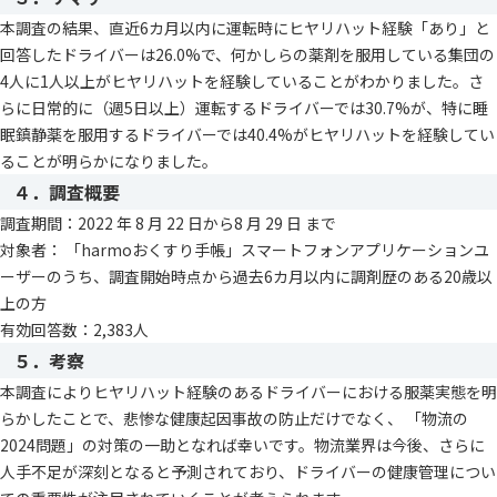
本調査の結果、直近6カ月以内に運転時にヒヤリハット経験「あり」と
回答したドライバーは26.0%で、何かしらの薬剤を服用している集団の
4人に1人以上がヒヤリハットを経験していることがわかりました。さ
らに日常的に（週5日以上）運転するドライバーでは30.7%が、特に睡
眠鎮静薬を服用するドライバーでは40.4%がヒヤリハットを経験してい
ることが明らかになりました。
４．調査概要
調査期間：2022 年 8 月 22 日から8 月 29 日 まで
対象者： 「harmoおくすり手帳」スマートフォンアプリケーションユ
ーザーのうち、調査開始時点から過去6カ月以内に調剤歴のある20歳以
上の方
有効回答数：2,383人
５．考察
本調査によりヒヤリハット経験のあるドライバーにおける服薬実態を明
らかしたことで、悲惨な健康起因事故の防止だけでなく、 「物流の
2024問題」の対策の一助となれば幸いです。物流業界は今後、さらに
人手不足が深刻となると予測されており、ドライバーの健康管理につい