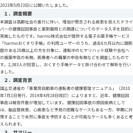
2023年5月23日に公開いたしました。
１．調査概要
本調査は高齢社会の進行に伴い、増加が懸念される疾患を抱えたドライ
バーの健康起因事故と薬剤服用との関連についてのデータ入手を目的に
実施したものです。harmo株式会社が提供する電子お薬手帳サービス
「harmoおくすり手帳」の利用ユーザーのうち、過去6カ月以内に調剤
歴のある20歳以上の方を対象に、運転中のヒヤリハット経験や会社へ
の服薬申告の有無、医療者への職業の申告有無などを調査したもので
す。2,383人が回答し、おくすり手帳データと掛け合わせて解析を行い
ました。
２．調査背景
国土交通省の「事業用自動車の運転者の健康管理マニュアル」（2010
年7月1日発行、2014年4月18日改訂）によりますと、近年、健康起因
事故は報告件数が増加しています。 健康起因事故の原因疾病として
は、脳血管疾患、心疾患など予見の困難なケースもある一方、早期に対
策することで未然に事故を予防することが可能なケースも多くあると考
えられます。
３．サマリー