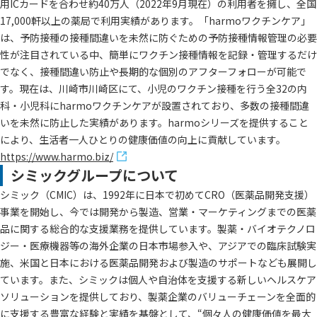
用ICカードを合わせ約40万人（2022年9月現在）の利用者を擁し、全国
17,000軒以上の薬局で利用実績があります。「harmoワクチンケア」
は、予防接種の接種間違いを未然に防ぐための予防接種情報管理の必要
性が注目されている中、簡単にワクチン接種情報を記録・管理するだけ
でなく、接種間違い防止や長期的な個別のアフターフォローが可能で
す。現在は、川崎市川崎区にて、小児のワクチン接種を行う全32の内
科・小児科にharmoワクチンケアが設置されており、多数の接種間違
いを未然に防止した実績があります。harmoシリーズを提供すること
により、生活者一人ひとりの健康価値の向上に貢献しています。
https://www.harmo.biz/
シミックグループについて
シミック（CMIC）は、1992年に日本で初めてCRO（医薬品開発支援）
事業を開始し、今では開発から製造、営業・マーケティングまでの医薬
品に関する総合的な支援業務を提供しています。製薬・バイオテクノロ
ジー・医療機器等の海外企業の日本市場参入や、アジアでの臨床試験実
施、米国と日本における医薬品開発および製造のサポートなども展開し
ています。また、シミックは個人や自治体を支援する新しいヘルスケア
ソリューションを提供しており、製薬企業のバリューチェーンを全面的
に支援する豊富な経験と実績を基盤として、“個々人の健康価値を最大