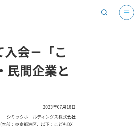
メ
ニ
ュ
ー
を
て入会－「こ
開
く
・民間企業と
2023年07月18日
シミックホールディングス株式会社
（本部：東京都港区、以下：こどもDX