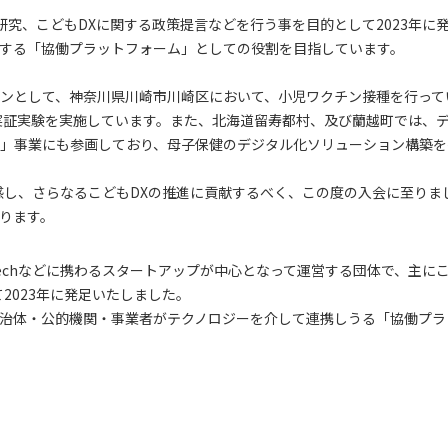
研究、こどもDXに関する政策提言などを行う事を目的として2023年に
する「協働プラットフォーム」としての役割を目指しています。
ンとして、神奈川県川崎市川崎区において、小児ワクチン接種を行って
た実証実験を実施しています。また、北海道留寿都村、及び蘭越町では、
」事業にも参画しており、母子保健のデジタル化ソリューション構築を
感し、さらなるこどもDXの推進に貢献するべく、この度の入会に至りま
ります。
Techなどに携わるスタートアップが中心となって運営する団体で、主に
2023年に発足いたしました。
治体・公的機関・事業者がテクノロジーを介して連携しうる「協働プラ