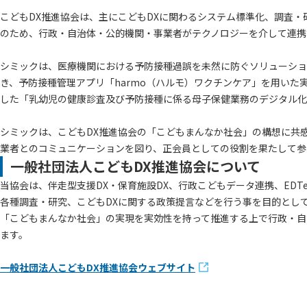
こどもDX推進協会は、主にこどもDXに関わるシステム標準化、調査・
のため、行政・自治体・公的機関・事業者がテクノロジーを介して連携
シミックは、医療機関における予防接種過誤を未然に防ぐソリューショ
き、予防接種管理アプリ「harmo（ハルモ）ワクチンケア」を用い
した「乳幼児の健康診査及び予防接種に係る母子保健業務のデジタル化
シミックは、こどもDX推進協会の「こどもまんなか社会」の構想に共
業者とのコミュニケーションを図り、正会員としての役割を果たして参
一般社団法人こどもDX推進協会について
当協会は、伴走型支援DX・保育施設DX、行政こどもデータ連携、ED
各種調査・研究、こどもDXに関する政策提言などを行う事を目的として
「こどもまんなか社会」の実現を実効性を持って推進する上で行政・自
ます。
一般社団法人こどもDX推進協会ウェブサイト