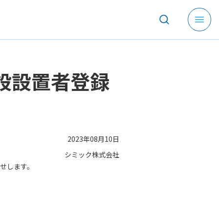
メ
ニ
ュ
ー
を
設設置者登録
開
く
2023年08月10日
シミック株式会社
せします。