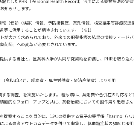
たPHR（Personal Health Record）活用による薬物療法
お知らせします。
個人の保健医療情報（健診（検診）情報、予防接種歴、薬剤情報、検査結果等診療
進等に活用することが期待されています。（※1）
トが大きく求められており、外来での服薬指導の結果の情報フィードバ
薬剤師」への変革が必要とされています。
を提供する当社と、星薬科大学が共同研究契約を締結し、PHRを取り込
指針（令和3年4月、総務省・ 厚生労働省・経済産業省）より引用
関する調査」を実施いたします。 糖尿病は、薬剤費や合併症の対応など
積極的なフォローアップと共に、薬物治療においての副作用や患者さん
を提案することを目的に、当社の提供する電子お薬手帳「harmo（ハ
による患者アウトカムデータを併せて収集し、低血糖症状の頻度と服用