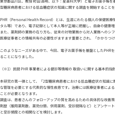
東京都品川区、教授 町田 昌明、以下：星薬科大学）と電子お薬手帳を基盤とし
型糖尿病患者における低血糖症状の知識に関する調査を開始することを
PHR（Personal Health Record）とは、生涯にわたる
タル等）であり、電子記録として本人等が正確に把握し、自身の健康増
また、薬剤師の業務の在り方も、従来の対物業務から対人業務へのシフ
医療従事者との情報共有の必要性がますます重要とされ、「かかりつけ
このようなニーズがある中で、今回、電子お薬手帳を基盤としたPHR
ることになりました。
（※1）民間 PHR 事業者による健診等情報の 取扱いに関する基本的
本研究の第一弾として、「2型糖尿病患者における低血糖症状の知識に
な管理を必要とする代表的な慢性疾患です。治療には医療従事者による
ことが必要となります。
調査は、患者さんのフォローアップの質を高めるための具体的な改善策
剤歴（服用薬剤数、薬効分類、併用薬剤、受診間隔など）とアンケート
と受診頻度との相関などを検討します。