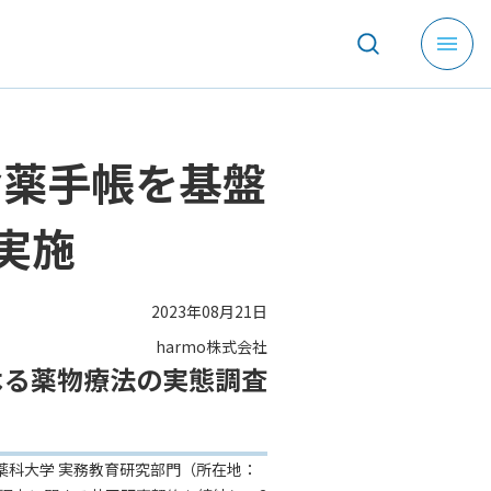
メ
ニ
ュ
ー
を
お薬手帳を基盤
開
く
実施
2023年08月21日
harmo株式会社
よる薬物療法の実態調査
薬科大学 実務教育研究部門（所在地：