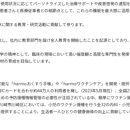
品の使用状況に応じてパーソナライズした治療サポートや疾患啓発の通知
患者さんと医療従事者との結節点として、これらの機能を最大限に活用
Xに関する教育・研究活動に貢献して参ります。
立し、社内に教育部門を設け全人教育を開始したことを起源としており、令
学の精神として、臨床の現場において高い倫理観と高度な専門性を発揮
材の育成を目指しています。
能な「harmoおくすり手帳」や「harmoワクチンケア」を開発・提
ICカードを合わせ約44万人の利用者を擁し（2023年5月現在）、全
ぐための予防接種情報管理の必要性が注目されている中、簡単にワクチン
崎市川崎区においては、小児のワクチン接種を行う全32の内科・小児科
ズを提供することにより、生活者一人ひとりの健康価値の向上に貢献して