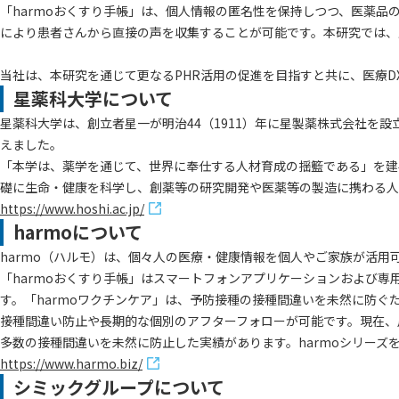
「harmoおくすり手帳」は、個人情報の匿名性を保持しつつ、医薬
により患者さんから直接の声を収集することが可能です。本研究では、
当社は、本研究を通じて更なるPHR活用の促進を目指すと共に、医療D
星薬科大学について
星薬科大学は、創立者星一が明治44（1911）年に星製薬株式会社を設
えました。
「本学は、薬学を通じて、世界に奉仕する人材育成の揺籃である」を建
礎に生命・健康を科学し、創薬等の研究開発や医薬等の製造に携わる人
https://www.hoshi.ac.jp/
harmoについて
harmo（ハルモ）は、個々人の医療・健康情報を個人やご家族が活用可
「harmoおくすり手帳」はスマートフォンアプリケーションおよび専用
す。「harmoワクチンケア」は、予防接種の接種間違いを未然に防
接種間違い防止や長期的な個別のアフターフォローが可能です。現在、川
多数の接種間違いを未然に防止した実績があります。harmoシリー
https://www.harmo.biz/
シミックグループについて