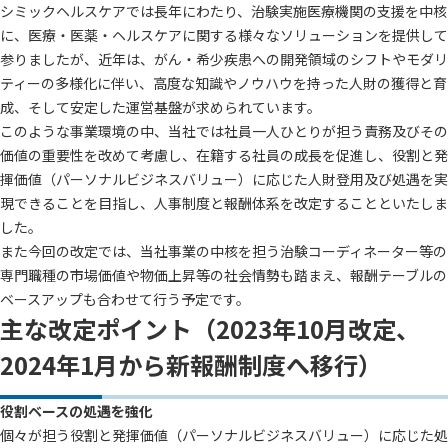
シミックヘルスケアでは長年にわたり、治験実施医療機関の支援を中核
に、医療・医薬・ヘルスケアに関する様々なソリューションを提供して
参りましたが、近年は、がん・希少疾患への開発領域のシフトやモダリ
ティーの多様化に伴い、高度な知識やノウハウを持った人財の獲得と育
成、そして安定した運営基盤が求められています。
このような事業環境の中、当社では社員一人ひとりが担う責務及びその
価値の重要性を改めて考慮し、在籍する社員の成長を促進し、役割と発
揮価値（パーソナルビジネスバリュー）に応じた人財登用及び処遇を実
現できることを目指し、人事制度と報酬体系を改定することといたしま
した。
また今回の改定では、当社事業の中核を担う治験コーディネーター等の
専門職種の市場価値や物価上昇等の社会情勢も踏まえ、報酬テーブルの
ベースアップも合わせて行う予定です。
主な改定ポイント（2023年10月改定、
2024年1月から新報酬制度へ移行）
役割ベースの処遇を強化
個々が担う役割と発揮価値（パーソナルビジネスバリュー）に応じた処