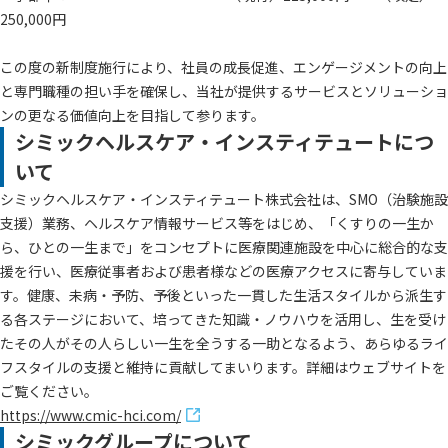
250,000円
この度の新制度施行により、社員の成長促進、エンゲージメントの向上
と専門職種の担い手を確保し、当社が提供するサービスとソリューショ
ンの更なる価値向上を目指して参ります。
シミックヘルスケア・インスティテュートにつ
いて
シミックヘルスケア・インスティテュート株式会社は、SMO（治験施設
支援）業務、ヘルスケア情報サービス等をはじめ、「くすりの一生か
ら、ひとの一生まで」をコンセプトに医療関連施設を中心に総合的な支
援を行い、医療従事者および患者様などの医療アクセスに寄与していま
す。健康、未病・予防、予後といった一貫した生活スタイルから派生す
る各ステージにおいて、培ってきた知識・ノウハウを活用し、生を受け
たその人がその人らしい一生を全うする一助となるよう、あらゆるライ
フスタイルの支援と維持に貢献してまいります。詳細はウェブサイトを
ご覧ください。
https://www.cmic-hci.com/
シミックグループについて