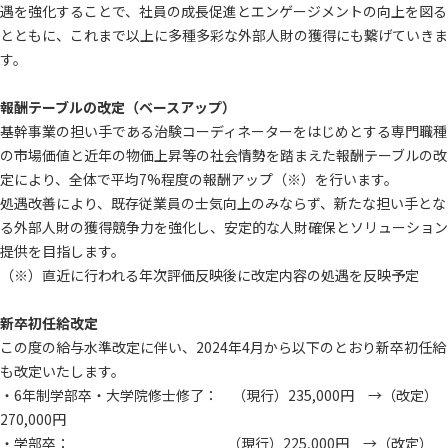
遇を強化することで、社員の成長促進とエンゲージメントの向上を図る
とともに、これまで以上に多種多彩な外部人財の獲得にも繋げていきま
す。
報酬テーブルの改定（ベースアップ）
基幹事業の担い手である治験コーディネーターをはじめとする専門職種
の市場価値と近年の物価上昇等の社会情勢を踏まえた報酬テーブルの改
定により、全体で平均7%程度の報酬アップ（※）を行います。
処遇改善により、既存従業員の士気向上のみならず、新たな担い手とな
る外部人財の獲得競争力を強化し、安定的な人財確保とソリューション
提供を目指します。
（※）直近に行われる年次評価反映後に改定内容の処遇を反映予定
新卒初任給改定
この度の給与水準改定に伴い、2024年4月から以下のとおり新卒初任給
も改定いたします。
・6年制学部卒・大学院修士修了： （現行）235,000円 →（改定）
270,000円
・学部卒： （現行）225,000円 →（改定）