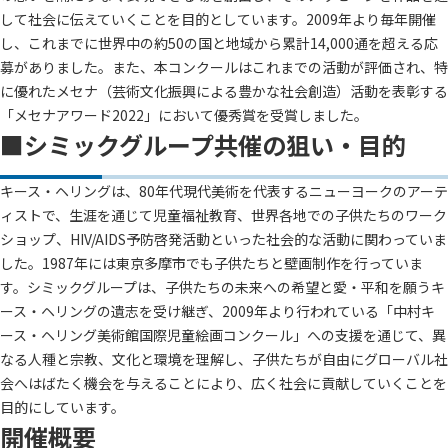
して社会に伝えていくことを目的としています。2009年より毎年開催
し、これまでに世界中の約50の国と地域から累計14,000通を超える応
募がありました。また、本コンクールはこれまでの活動が評価され、特
に優れたメセナ（芸術文化振興による豊かな社会創造）活動を表彰する
「メセナアワード2022」において優秀賞を受賞しました。
■シミックグループ共催の狙い・目的
キース・ヘリングは、80年代現代美術を代表するニューヨークのアーテ
ィストで、生涯を通じて児童福祉教育、世界各地での子供たちのワーク
ショップ、HIV/AIDS予防啓発活動といった社会的な活動に関わっていま
した。1987年には東京多摩市でも子供たちと壁画制作を行っていま
す。シミックグループは、子供たちの未来への希望と愛・平和を願うキ
ース・ヘリングの遺志を受け継ぎ、2009年より行われている「中村キ
ース・ヘリング美術館国際児童絵画コンクール」への支援を通じて、異
なる人種と宗教、文化と環境を理解し、子供たちが自由にグローバル社
会へはばたく機会を与えることにより、広く社会に貢献していくことを
目的にしています。
開催概要