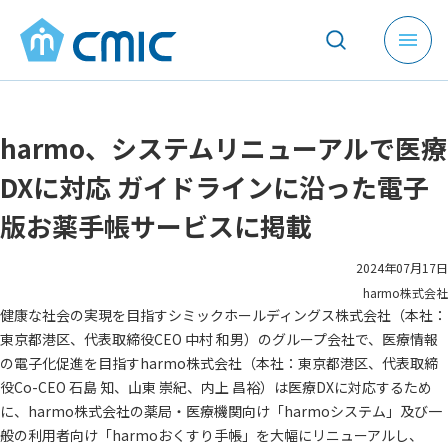
メ
ニ
ュ
ー
harmo、システムリニューアルで医療
を
開
DXに対応 ガイドラインに沿った電子
く
版お薬手帳サービスに掲載
2024年07月17日
harmo株式会社
健康な社会の実現を目指すシミックホールディングス株式会社（本社：
東京都港区、代表取締役CEO 中村 和男）のグループ会社で、医療情報
の電子化促進を目指すharmo株式会社（本社：東京都港区、代表取締
役Co-CEO 石島 知、山東 崇紀、内上 昌裕）は医療DXに対応するため
に、harmo株式会社の薬局・医療機関向け「harmoシステム」及び一
般の利用者向け「harmoおくすり手帳」を大幅にリニューアルし、