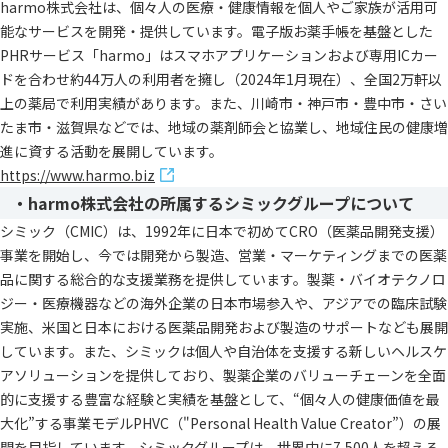
harmo株式会社は、個々人の医療・健康情報を個人やご家族が活用可
能なサービスを開発・提供しています。電子版お薬手帳を基盤とした
PHRサービス「harmo」はスマホアプリケーションおよび専用ICカー
ドを合わせ約44万人の利用者を擁し（2024年1月現在）、全国2万軒以
上の薬局で利用実績があります。また、川崎市・神戸市・豊中市・さい
たま市・滋賀県などでは、地域の薬剤師会と協業し、地域住民の健康増
進に資する活動を展開しています。
https://www.harmo.biz
・harmo株式会社の所属するシミックグループについて
シミック（CMIC）は、1992年に日本で初めてCRO（医薬品開発支援）
事業を開始し、今では開発から製造、営業・マーケティングまでの医薬
品に関する総合的な支援業務を提供しています。製薬・バイオテクノロ
ジー・医療機器などの海外企業の日本市場参入や、アジアでの臨床試験
実施、米国と日本における医薬品開発および製造のサポートなども展開
しています。また、シミックは個人や自治体を支援する新しいヘルスケ
アソリューションを提供しており、製薬企業のバリューチェーンを全面
的に支援する豊富な経験と実績を基盤として、“個々人の健康価値を最
大化”する事業モデルPHVC（"Personal Health Value Creator”）の展
開を目指しています。シミックグループは、世界中に7,500人を超える