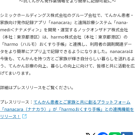
～抗てんかん発作薬情報をより簡単に記録可能に～
シミックホールディングス株式会社のグループ会社で、てんかん患者・
家族向け発作記録アプリ「nanacara」と遠隔診療システム「nana-
medi＜ナナメディ＞」を開発・運営するノックオンザドア株式会社
（本社：東京都港区）は、harmo株式会社（本社：東京都港区）の
「harmo（ハルモ）おくすり手帳」と連携し、利用者の調剤関連デー
タをより簡単にアプリ上で記録できるようになりました。nanacaraは
今後も、てんかんを持つ方とご家族が輝き自分らしい暮らしを送れるよ
う、てんかん診療の向上、暮らしの向上に向けて、皆様と共に活動を広
げてまいります。
詳細はプレスリリースをご覧ください。
プレスリリース：
てんかん患者とご家族と共に創るプラットフォーム
「nanacara（ナナカラ）」が「harmoおくすり手帳」との連携機能を
リリース！