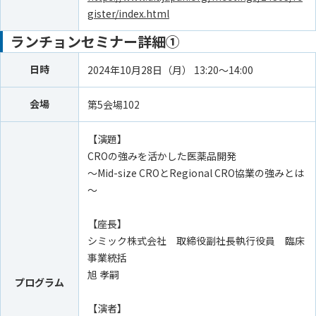
gister/index.html
ランチョンセミナー詳細①
日時
2024年10月28日（月） 13:20～14:00
会場
第5会場102
【演題】
CROの強みを活かした医薬品開発
～Mid-size CROとRegional CRO協業の強みとは
～
【座長】
シミック株式会社 取締役副社長執行役員 臨床
事業統括
旭 孝嗣
プログラム
【演者】