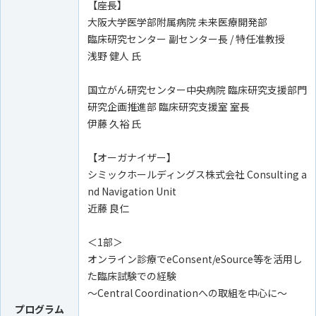
【座長】
大阪大学医学部附属病院 未来医療開発部
臨床研究センター 副センター長 / 特任准教授
浅野 健人 氏
国立がん研究センター中央病院 臨床研究支援部門
研究企画推進部 臨床研究支援室 室長
伊藤 久裕 氏
【オーガナイザー】
シミックホールディングス株式会社 Consulting a
nd Navigation Unit
近藤 良仁
＜1部＞
オンライン診療でeConsent/eSource等を活用し
た臨床試験での経験
～Central Coordinationへの取組を中心に～
プログラム