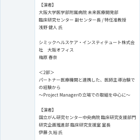
【演者】
大阪大学医学部附属病院 未来医療開発部
臨床研究センター 副センター長 / 特任准教授
浅野 健人 氏
シミックヘルスケア・インスティテュート株式会
社 大阪オフィス
梅原 春奈
＜2部＞
パートナー医療機関と連携した、医師主導治験で
の経験から
～Project Managerの立場での取組を中心に～
【演者】
国立がん研究センター中央病院 臨床研究支援部門
研究企画推進部 臨床研究支援室 室長
伊藤 久裕 氏