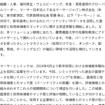
組織・人事、福利厚生・ウェルビーイング、年金・資産運用のグローバ
ルリーダー、マーサー日本法人であるマーサージャパン株式会社（本
社：東京都港区、代表取締役社長 草鹿 泰士、以下「マーサー」）は、
1
共同で、新卒選考におけるAIとパーソナリティ
のデータを活用した面
接官と採用候補者のマッチングに関する実証実験を開始しました。な
お、本ソリューション開発にあたり、慶應義塾大学の佐藤和教授にアド
バイザーとして関わっていただいています。今後、パーソナリティデー
タを使ったタレントマネジメント（採用だけでなく、オンボード、配
属、育成、チーミングなど）の幅広い領域での活用も検討していきま
す。
マーサーとシミックは、2024年4月より新卒採用における候補者体験向
上を目的に協業を行っています。今回、シミックが行った過去の面接デ
2
ータを用いてパーソナリティプロファイリング
を実施し、面接官と採
用候補者とのマッチ度（パーソナリティの距離）を調べ、評価情報との
組み合わせでこれらの相関関係について検証を行いました。この結果、
面接官と採用候補者のマッチ度と評価が相関していることが分かりまし
た。このことから、採用する企業側として、候補者とのマッチ度が低い