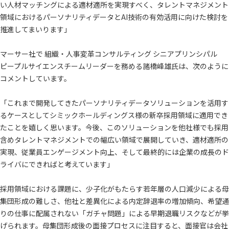
い人材マッチングによる適材適所を実現すべく、タレントマネジメント
領域におけるパーソナリティデータとAI技術の有効活用に向けた検討を
推進してまいります」
マーサー社で 組織・人事変革コンサルティング シニアプリンシパル
ピープルサイエンスチームリーダーを務める諸橋峰雄氏は、次のように
コメントしています。
「これまで開発してきたパーソナリティデータソリューションを活用す
るケースとしてシミックホールディングス様の新卒採用領域に適用でき
たことを嬉しく思います。今後、このソリューションを他社様でも採用
含めタレントマネジメントでの幅広い領域で展開していき、適材適所の
実現、従業員エンゲージメント向上、そして最終的には企業の成長のド
ライバにできればと考えています」
採用領域における課題に、少子化がもたらす若年層の人口減少による母
集団形成の難しさ、他社と差異化による内定辞退率の増加傾向、希望通
りの仕事に配属されない「ガチャ問題」による早期退職リスクなどが挙
げられます。母集団形成後の面接プロセスに注目すると、面接官は会社