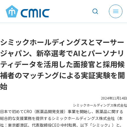
メ
ニ
ュ
ー
シミックホールディングスとマーサー
を
開
ジャパン、新卒選考でAIとパーソナリ
く
ティデータを活用した面接官と採用候
補者のマッチングによる実証実験を開
始
2024年11月14日
シミックホールディングス株式会社
日本で初めてCRO（医薬品開発支援）事業を開始し、医薬品に関する
総合的な支援業務を提供するシミックホールディングス株式会社（本
社：東京都港区、代表取締役CEO 中村和男、以下「シミック」）と、