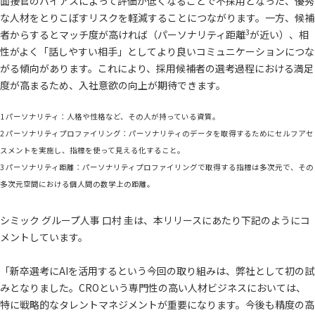
面接官のバイアスによって評価が低くなることで不採用となった、優秀
な人材をとりこぼすリスクを軽減することにつながります。一方、候補
3
者からするとマッチ度が高ければ（パーソナリティ距離
が近い）、相
性がよく「話しやすい相手」としてより良いコミュニケーションにつな
がる傾向があります。これにより、採用候補者の選考過程における満足
度が高まるため、入社意欲の向上が期待できます。
1 パーソナリティ：人格や性格など、その人が持っている資質。
2 パーソナリティプロファイリング：パーソナリティのデータを取得するためにセルフアセ
スメントを実施し、指標を使って見える化すること。
3 パーソナリティ距離：パーソナリティプロファイリングで取得する指標は多次元で、その
多次元空間における個人間の数学上の距離。
シミック グループ人事 口村 圭は、本リリースにあたり下記のようにコ
メントしています。
「新卒選考にAIを活用するという今回の取り組みは、弊社として初の試
みとなりました。CROという専門性の高い人材ビジネスにおいては、
特に戦略的なタレントマネジメントが重要になります。今後も精度の高