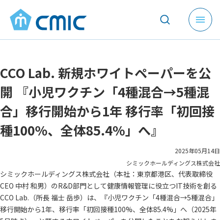
メ
ニ
ュ
ー
CCO Lab. 新規ホワイトペーパーを公
を
開
開 『小児ワクチン「4種混合→5種混
く
合」移行開始から1年 移行率「初回接
種100%、全体85.4%」へ』
2025年05月14日
シミックホールディングス株式会社
シミックホールディングス株式会社（本社：東京都港区、代表取締役
CEO 中村 和男）のR&D部門として健康情報管理に役立つIT技術を創る
CCO Lab.（所長 福士 岳歩）は、『小児ワクチン「4種混合→5種混合」
移行開始から1年、移行率「初回接種100%、全体85.4%」へ（2025年