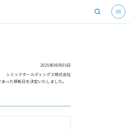
メ
ニ
ュ
ー
を
開
く
2025年06月03日
シミックホールディングス株式会社
であった移転日を決定いたしました。
。