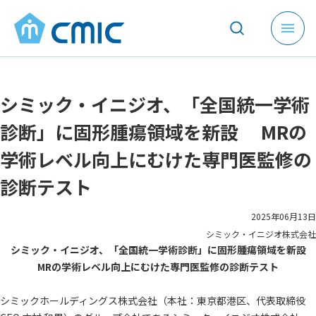
メ
ニ
ュ
ー
シミック・イニジオ、「全国統一学術
を
開
診断」に固形腫瘍領域を新設 MRの
く
学術レベル向上にむけた専門医監修の
診断テスト
2025年06月13日
シミック・イニジオ株式会社
シミック・イニジオ、「全国統一学術診断」に固形腫瘍領域を新設
MRの学術レベル向上にむけた専門医監修の診断テスト
シミックホールディングス株式会社（本社：東京都港区、代表取締役