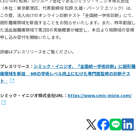
CEO 中村 和男）のグループ会社であるシミック・イニジオ株式会社
（本社：東京都港区、代表取締役 松原 久雄・パーソフ エリック）は、
この度、法人向けのオンライン診断テスト「全国統一学術診断」にて、
固形腫瘍領域を新設することをお知らせいたします。また、昨年創設し
た造血器腫瘍領域で第2回の実施概要が確定し、本日より両領域の受検
申し込み受付を開始いたします。
詳細はプレスリリースをご覧ください。
プレスリリース：
シミック・イニジオ、「全国統一学術診断」に固形腫
瘍領域を新設 ‐MRの学術レベル向上にむけた専門医監修の診断テス
ト‐
シミック・イニジオ株式会社URL：
https://www.cmic-inizio.com/