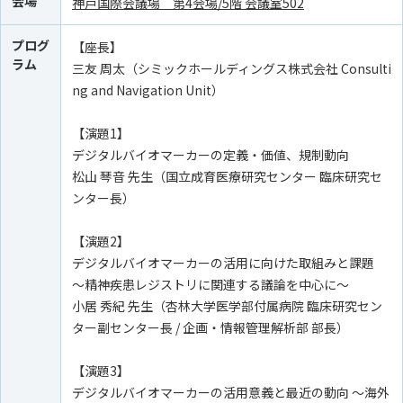
会場
神戸国際会議場 第4会場/5階 会議室502
プログ
【座長】
ラム
三友 周太（シミックホールディングス株式会社 Consulti
ng and Navigation Unit）
【演題1】
デジタルバイオマーカーの定義・価値、規制動向
松山 琴音 先生（国立成育医療研究センター 臨床研究セ
ンター長）
【演題2】
デジタルバイオマーカーの活用に向けた取組みと課題
～精神疾患レジストリに関連する議論を中心に～
小居 秀紀 先生（杏林大学医学部付属病院 臨床研究セン
ター副センター長 / 企画・情報管理解析部 部長）
【演題3】
デジタルバイオマーカーの活用意義と最近の動向 ～海外