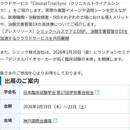
ラウドサービス「Clinical Trial Sync（クリニカルトライアルシン
ク）」 をご紹介します。実際の画面イメージや活用シーンを交えなが
ら、医療機関・治験依頼者・IRBそれぞれの立場における導入メリット
や、治験文書管理DXの具体像についてご紹介します。
［プレスリリース］
シミックヘルスケアとDNP、 治験文書管理のDXを
加速するクラウドサービスを共同展開
また、シミック株式会社は、2026年2月20日（金）にランチョンセミナ
ー「デジタルバイオマーカーが拓く臨床試験の未来」を開催します。
皆さまのご参加を心よりお待ちしております。
出展のご案内
学会名
日本臨床試験学会 第17回学術集会総会
会期
2026年2月19日（木）～21日（土）
会場
神戸国際会議場