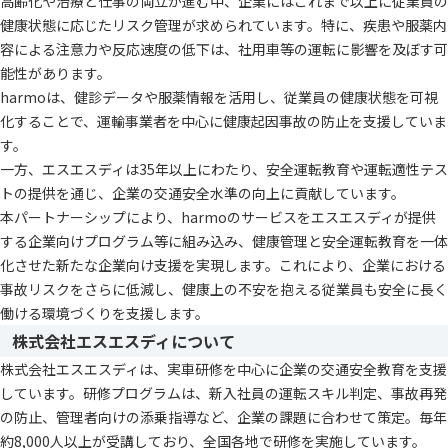
高齢化や治療と仕事の両立が進む中、企業にはこれまで以上に従業員の
健康状態に応じたリスク管理が求められています。特に、疾患や服薬内
容による注意力や反応速度の低下は、社用車等の運転に影響を及ぼす可
能性があります。
harmoは、健診データや服薬情報を活用し、従業員の健康状態を可視
化することで、運輸事業者を中心に健康起因事故の防止を支援していま
す。
一方、エスエスディは35年以上にわたり、安全運転教育や運転適性テス
トの提供を通じ、企業の交通安全水準の向上に貢献しています。
本パートナーシップにより、harmoのサービスをエスエスディが提供
する企業向けプログラム等に組み込み、健康管理と安全運転教育を一体
化させた新たな企業向け支援を実現します。これにより、企業における
事故リスクをさらに低減し、健康上の不安を抱える従業員も安全に長く
働ける環境づくりを支援します。
株式会社エスエスディについて
株式会社エスエスディは、実車研修を中心に企業の交通安全教育を支援
しています。研修プログラムは、新入社員の運転スキル判定、事故再発
の防止、管理者向けの添乗指導など、企業の課題に合わせて策定。毎年
約8,000人以上が受講しており、全国各地で研修を実施しています。