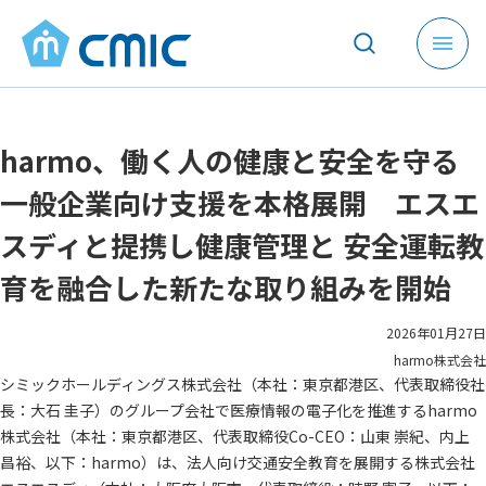
メ
ニ
ュ
ー
harmo、働く人の健康と安全を守る
を
開
一般企業向け支援を本格展開 エスエ
く
スディと提携し健康管理と 安全運転教
育を融合した新たな取り組みを開始
2026年01月27日
harmo株式会社
シミックホールディングス株式会社（本社：東京都港区、代表取締役社
長：大石 圭子）のグループ会社で医療情報の電子化を推進するharmo
株式会社（本社：東京都港区、代表取締役Co-CEO：山東 崇紀、内上
昌裕、以下：harmo）は、法人向け交通安全教育を展開する株式会社