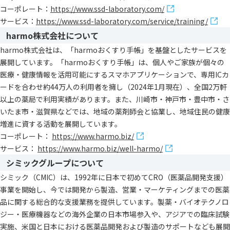
コーポレート：
https://www.ssd-laboratory.com/
サービス：
https://www.ssd-laboratory.com/service/training/
harmo株式会社について
harmo株式会社は、「harmoおくすり手帳」を基盤としたサービスを
展開しています。「harmoおくすり手帳」は、個人やご家族が個々の
医療・健康情報を活用可能にするスマホアプリケーションで、専用ICカ
ードを合わせ約44万人の利用者を擁し（2024年1月現在）、全国2万軒
以上の薬局で利用実績があります。また、川崎市・神戸市・豊中市・さ
いたま市・滋賀県などでは、地域の薬剤師会と協業し、地域住民の健康
増進に資する活動を展開しています。
コーポレート：
https://www.harmo.biz/
サービス：
https://www.harmo.biz/well-harmo/
シミックグループについて
シミック（CMIC）は、1992年に日本で初めてCRO（医薬品開発支援）
事業を開始し、今では開発から製造、営業・マーケティングまでの医薬
品に関する総合的な支援業務を提供しています。製薬・バイオテクノロ
ジー・医療機器などの海外企業の日本市場参入や、アジアでの臨床試験
実施、米国と日本における医薬品開発および製造のサポートなども展開