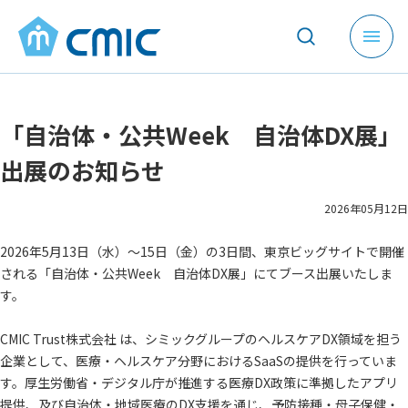
メ
ニ
ュ
ー
「自治体・公共Week 自治体DX展」
を
開
出展のお知らせ
く
2026年05月12日
2026年5月13日（水）～15日（金）の3日間、東京ビッグサイトで開催
される「自治体・公共Week 自治体DX展」にてブース出展いたしま
す。
CMIC Trust株式会社 は、シミックグループのヘルスケアDX領域を担う
企業として、医療・ヘルスケア分野におけるSaaSの提供を行っていま
す。厚生労働省・デジタル庁が推進する医療DX政策に準拠したアプリ
提供、及び自治体・地域医療のDX支援を通じ、予防接種・母子保健・