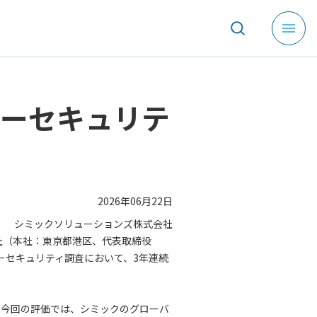
メ
ニ
ュ
ー
を
バーセキュリテ
開
く
2026年06月22日
シミックソリューションズ株式会社
社（本社：東京都港区、代表取締役
バーセキュリティ調査において、3年連続
。今回の評価では、シミックのグローバ