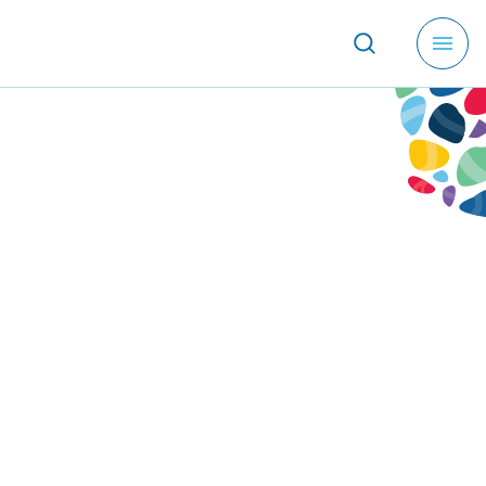
メ
ニ
ュ
ー
を
開
く