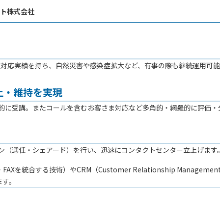
ート株式会社
む年間23万件※超の対応実績を持ち、自然災害や感染症拡大など、有事の際も継
上・維持を実現
的に受講。またコールを含むお客さま対応など多角的・網羅的に評価・
ン（選任・シェアード）を行い、迅速にコンタクトセンター立上げます
ータと電話・FAXを統合する技術）やCRM（Customer Relationship
ます。