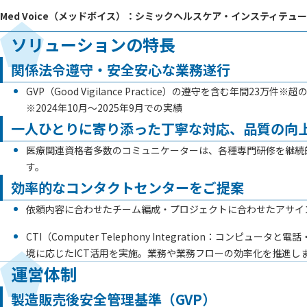
Med Voice（メッドボイス）：シミックヘルスケア・インスティテュ
ソリューションの特長
関係法令遵守・安全安心な業務遂行
GVP（Good Vigilance Practice）の遵守を含
※2024年10月～2025年9月での実績
一人ひとりに寄り添った丁寧な対応、品質の向
医療関連資格者多数のコミュニケーターは、各種専門研修を継続
す。
効率的なコンタクトセンターをご提案
依頼内容に合わせたチーム編成・プロジェクトに合わせたアサイ
CTI（Computer Telephony Integration：コンピュ
境に応じたICT活用を実施。業務や業務フローの効率化を推進し
運営体制
製造販売後安全管理基準（GVP）