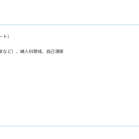
ート）
尿など）、婦人科領域、自己導尿