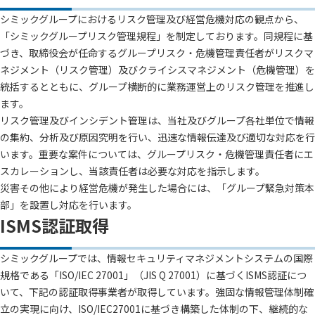
シミックグループにおけるリスク管理及び経営危機対応の観点から、
「シミックグループリスク管理規程」を制定しております。同規程に基
づき、取締役会が任命するグループリスク・危機管理責任者がリスクマ
ネジメント（リスク管理）及びクライシスマネジメント（危機管理）を
統括するとともに、グループ横断的に業務運営上のリスク管理を推進し
ます。
リスク管理及びインシデント管理は、当社及びグループ各社単位で情報
の集約、分析及び原因究明を行い、迅速な情報伝達及び適切な対応を行
います。重要な案件については、グループリスク・危機管理責任者にエ
スカレーションし、当該責任者は必要な対応を指示します。
災害その他により経営危機が発生した場合には、「グループ緊急対策本
部」を設置し対応を行います。
ISMS認証取得
シミックグループでは、情報セキュリティマネジメントシステムの国際
規格である「ISO/IEC 27001」（JIS Q 27001）に基づくISMS認証につ
いて、下記の認証取得事業者が取得しています。強固な情報管理体制確
立の実現に向け、ISO/IEC27001に基づき構築した体制の下、継続的な