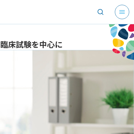
メ
ニ
ュ
ー
された臨床試験を中心に
を
開
く