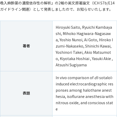
吸入麻酔薬の濃度依存性の解析』の2報の英文原著論文（ICH S7b/E14
ガイドライン関連）として発表しましたので、お知らせいたします。
Hiroyuki Saito, Ryuichi Kambaya
shi, Mihoko Hagiwara-Nagasaw
a, Yoshio Nunoi, Ai Goto, Hiroko I
著者
zumi-Nakaseko, Shinichi Kawai,
Yoshinori Takei, Akio Matsumot
o, Kiyotaka Hoshiai , Yasuki Akie ,
Atsushi Sugiyama
In vivo comparison of
dl
-sotalol-
induced electrocardiographic res
ponses among halothane anest
表題
hesia, isoflurane anesthesia with
nitrous oxide, and conscious stat
e