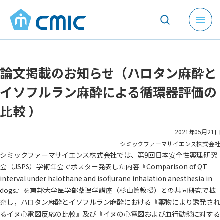
メ
ニ
ュ
ー
論文掲載のお知らせ（ハロタン麻酔と
を
開
イソフルラン麻酔による循環器評価の
く
比較 ）
2021年05月21日
シミックファーマサイエンス株式会社
シミックファーマサイエンス株式会社では、第9回日本安全性薬理研究
会（JSPS）学術年会でポスター発表した内容『Comparison of QT
interval under halothane and isoflurane inhalation anesthesia in
dogs』を東邦大学医学部薬理学講座（杉山篤教授）との共同研究で拡
充し，ハロタン麻酔とイソフルラン麻酔における『薬物により誘発され
るイヌ心電図反応の比較』及び『イヌの心電図および血行動態に対する