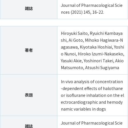
Journal of Pharmacological Scie
雑誌
nces (2021) 145, 16-22.
Hiroyuki Saito, Ryuichi Kambaya
shi, Ai Goto, Mihoko Hagiwara-N
agasawa, Kiyotaka Hoshiai, Yoshi
著者
o Nunoi, Hiroko Izumi-Nakaseko,
Yasuki Akie, Yoshinori Takei, Akio
Matsumoto, Atsushi Sugiyama
In vivo analysis of concentration
-dependent effects of halothane
表題
or isoflurane inhalation on the el
ectrocardiographic and hemody
namic variables in dogs
Journal of Pharmacological Scie
雑誌