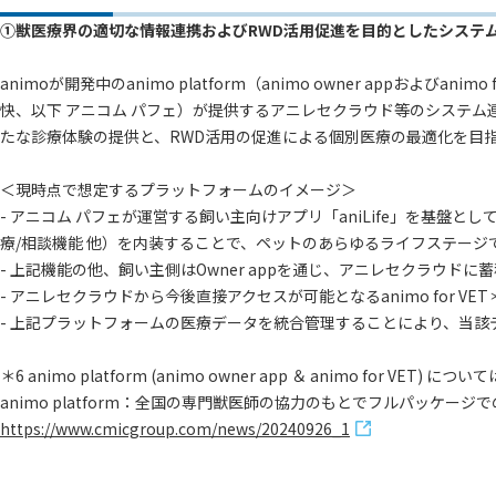
①獣医療界の適切な情報連携およびRWD活用促進を目的としたシステ
animoが開発中のanimo platform（animo owner app
快、以下 アニコム パフェ）が提供するアニレセクラウド等のシステム連携
たな診療体験の提供と、RWD活用の促進による個別医療の最適化を目
＜現時点で想定するプラットフォームのイメージ＞
- アニコム パフェが運営する飼い主向けアプリ「aniLife」を基盤とし
療/相談機能 他）を内装することで、ペットのあらゆるライフステージで利用可
- 上記機能の他、飼い主側はOwner appを通じ、アニレセクラウド
- アニレセクラウドから今後直接アクセスが可能となるanimo for V
- 上記プラットフォームの医療データを統合管理することにより、当
＊6 animo platform (animo owner app ＆ animo for 
animo platform：全国の専門獣医師の協力のもとでフルパッケージ
https://www.cmicgroup.com/news/20240926_1