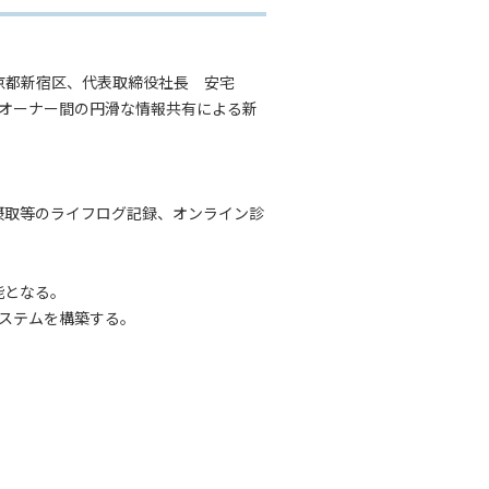
本社：東京都新宿区、代表取締役社長 安宅
ットオーナー間の円滑な情報共有による新
投薬・摂取等のライフログ記録、オンライン診
可能となる。
システムを構築する。