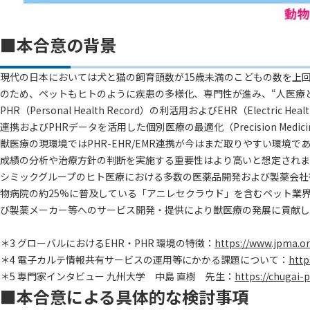
■本合意の背景
現代の日本においては犬と猫の飼育頭数が15歳未満のこどもの数を上
のため、ペットもヒトのように疾患の多様化、専門性が進み、“人医療と
PHR（Personal Health Record）の利活用およびEHR（Electric
連携およびPHRデータを活用した個別医療の最適化（Precision Medi
獣医療の現環境ではPHR-EHR/EMR連携が今はまだ取りやすい環
成績の分析や治療方針の判断を実施する重要性はより高いと想定されま
シミックグループのヒト医療における多数の医薬品開発および製薬会社
物病院の約25%に普及している「アニレセクラウド」を含むペット業界にお
び製薬メーカー等へのサービス開発・提供により獣医療の発展に貢献し
＊3 グローバルにおけるEHR・PHR 環境の特徴：
https://www.jpma.or
＊4 電子カルテ情報共有サービスの運用等にかかる課題について：
http
＊5 専門家インタビュー 九州大学 中島 直樹 先生：
https://chugai-
■本合意による具体的な検討事項