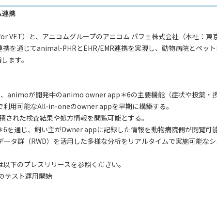
ム連携
およびanimo for VET）と、アニコムグループのアニコム パフェ株式会社（
を通じてanimal-PHRとEHR/EMR連携を実現し、動物病院とペ
指します。
て、animoが開発中のanimo owner app＊6の主要機能（症状や
能なAll-in-oneのowner appを早期に構築する。
に蓄積された検査結果や処方情報を閲覧可能とする。
ET＊6を通じ、飼い主がOwner appに記録した情報を動物病院側が閲覧
該データ群（RWD）を活用した多様な分析をリアルタイムで実施可能な
VET) については以下のプレスリリースを参照ください。
でのテスト運用開始