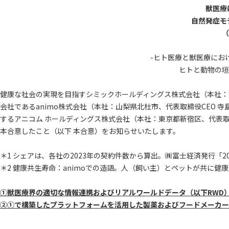
獣医療
自然発症モ
（
-ヒト医療と獣医療にお
ヒトと動物の垣
健康な社会の実現を目指すシミックホールディングス株式会社（本社：東
会社であるanimo株式会社（本社：山梨県北杜市、代表取締役CEO 寺島
するアニコム ホールディングス株式会社（本社：東京都新宿区、代表
本合意したこと（以下 本合意）をお知らせいたします。
＊1 シェアは、各社の2023年の契約件数から算出。㈱富士経済発行「
＊2 健康共生寿命：animoでの造語。人（飼い主）とペットが共に
①獣医療界の適切な情報連携およびリアルワールドデータ（以下RWD
②①で構築したプラットフォームを活用した製薬およびフードメーカー