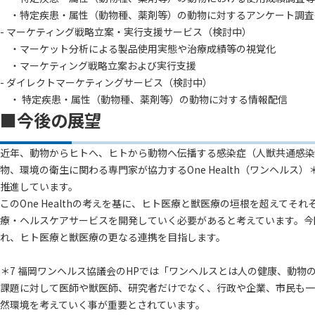
・特定疾患・属性（動物種、薬剤等）の動物に対するアンケート調査
- マーケティング戦略立案・実行支援サービス（検討中）
・マーケット分析による製品使用実態や治療成績等の視覚化
・マーケティング戦略立案および実行支援
- ダイレクトマーケティングサービス（検討中）
・ 特定疾患・属性（動物種、薬剤等）の動物に対する情報配信
■今後の展望
近年、動物からヒトへ、ヒトから動物へ伝播する感染症（人獣共通感染
物、環境の衛生に関わる専門家が協力するOne Health（ワンヘルス）
推進しています。
このOne Healthの考えを基に、ヒト医療と獣医療の垣根を超え
療・ヘルスケアサービスを開発していく必要があると考えています。今
れ、ヒト医療と獣医療の更なる連携を目指します。
＊7 福岡ワンヘルス協議会のHPでは「ワンヘルスとは人の健康、動
課題に対して医師や獣医師、研究者だけでなく、行政や企業、市民も一
然環境を考えていく事が重要とされています。