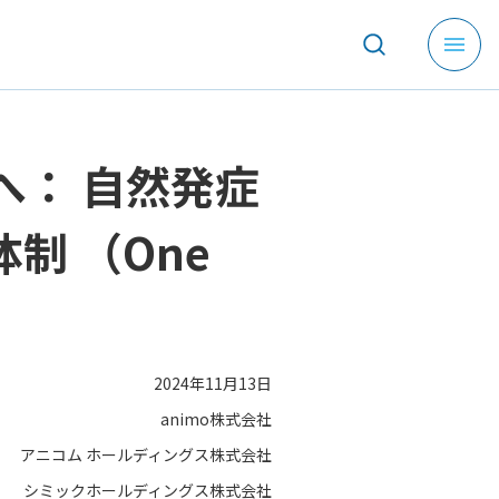
メ
ニ
ュ
ー
を
： 自然発症
開
く
制 （One
2024年11月13日
animo株式会社
アニコム ホールディングス株式会社
シミックホールディングス株式会社