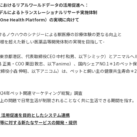
におけるリアルワールドデータの活用促進へ：
デルによるトランスレーショナルリサーチ実施体制
One Health Platform）の実現に向けて
けるノウハウのシナジーによる獣医療の診療体験の更なる向上と
根を超えた新しい医薬品等開発体制の実現を目指して-
京都港区、代表取締役CEO 中村 和男、以下シミック）とアニマルヘ
 正美・COO 栗田 敦志、以下animo）、国内シェアNO.1＊1のペ
取締役小森 伸昭、以下アニコム）は、ペットと飼い主の健康共生寿命＊
2024年ペット関連マーケティング総覧」調査
健康上の問題で日常生活が制限されることなく共に生活できる期間を指す。
）活用促進を目的としたシステム連携
等に対する新たなサービスの開発・提供