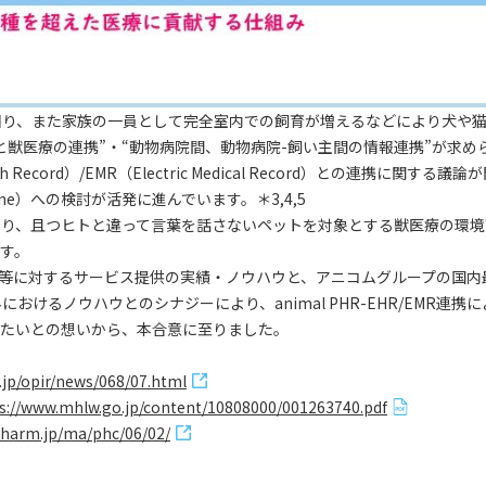
回り、また家族の一員として完全室内での飼育が増えるなどにより犬や
獣医療の連携”・“動物病院間、動物病院-飼い主間の情報連携”が求め
 Health Record）/EMR（Electric Medical Record）との連
cine）への検討が活発に進んでいます。＊3,4,5
境であり、且つヒトと違って言葉を話さないペットを対象とする獣医療の環
す。
等に対するサービス提供の実績・ノウハウと、アニコムグループの国内
けるノウハウとのシナジーにより、animal PHR-EHR/EMR連携
たいとの想いから、本合意に至りました。
.jp/opir/news/068/07.html
s://www.mhlw.go.jp/content/10808000/001263740.pdf
pharm.jp/ma/phc/06/02/