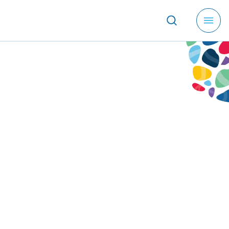
メ
ニ
ュ
ー
を
開
く