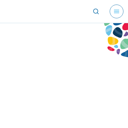
メ
ニ
ュ
ー
を
開
く