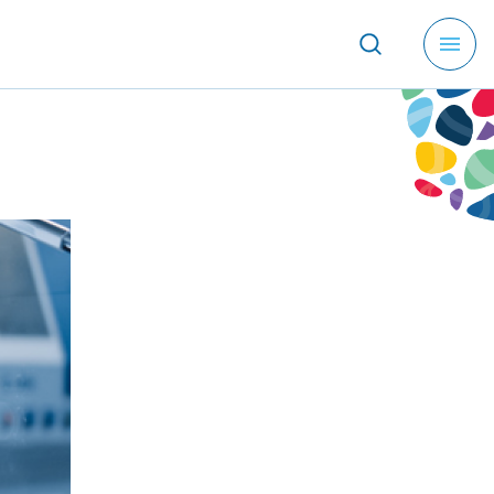
メ
ニ
ュ
ー
を
開
く