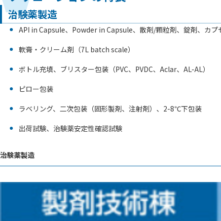
治験薬製造
API in Capsule、Powder in Capsule、散剤/顆粒剤、錠剤、カプ
軟膏・クリーム剤（7L batch scale）
ボトル充填、ブリスター包装（PVC、PVDC、Aclar、AL-AL）
ピロー包装
ラベリング、二次包装（固形製剤、注射剤）、2-8℃下包装
出荷試験、治験薬安定性確認試験
治験薬製造