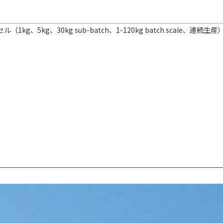
セル（1kg、5kg、30kg sub-batch、1-120kg batch scale、連続生産