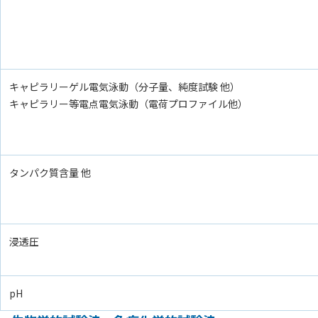
キャピラリーゲル電気泳動（分子量、純度試験 他）
キャピラリー等電点電気泳動（電荷プロファイル他）
タンパク質含量 他
浸透圧
pH