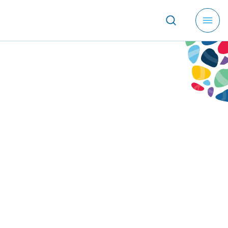
メ
ニ
ュ
ー
を
開
く