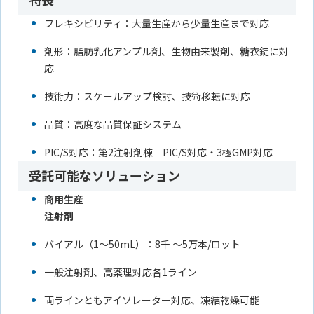
フレキシビリティ：大量生産から少量生産まで対応
剤形：脂肪乳化アンプル剤、生物由来製剤、糖衣錠に対
応
技術力：スケールアップ検討、技術移転に対応
品質：高度な品質保証システム
PIC/S対応：第2注射剤棟 PIC/S対応・3極GMP対応
受託可能なソリューション
商用生産
注射剤
バイアル（1～50mL）：8千 ～5万本/ロット
一般注射剤、高薬理対応各1ライン
両ラインともアイソレーター対応、凍結乾燥可能