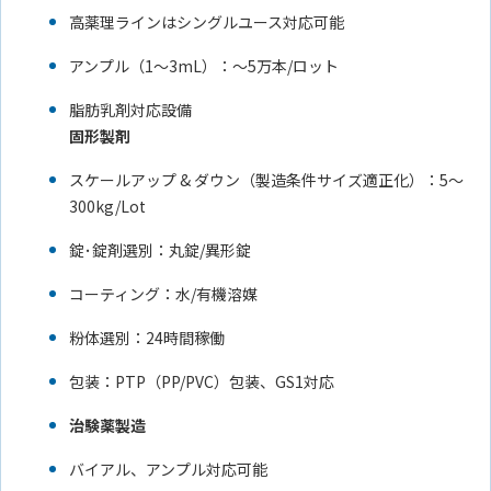
高薬理ラインはシングルユース対応可能
アンプル（1～3mL）：～5万本/ロット
脂肪乳剤対応設備
固形製剤
スケールアップ & ダウン（製造条件サイズ適正化）：5～
300kg/Lot
錠･錠剤選別：丸錠/異形錠
コーティング：水/有機溶媒
粉体選別：24時間稼働
包装：PTP（PP/PVC）包装、GS1対応
治験薬製造
バイアル、アンプル対応可能