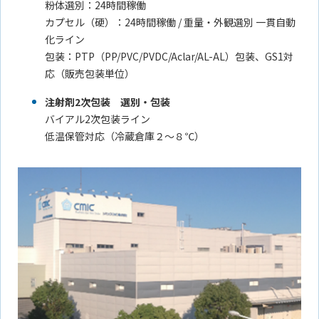
粉体選別：24時間稼働
カプセル（硬）：24時間稼働 / 重量・外観選別 一貫自動
化ライン
包装：PTP（PP/PVC/PVDC/Aclar/AL-AL）包装、GS1対
応（販売包装単位）
注射剤2次包装 選別・包装
バイアル2次包装ライン
低温保管対応（冷蔵倉庫２～８℃）