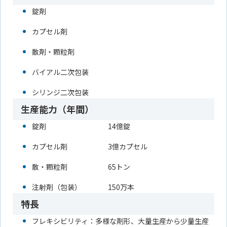
錠剤
カプセル剤
散剤・顆粒剤
バイアル二次包装
シリンジ二次包装
生産能力（年間）
錠剤
14億錠
カプセル剤
3億カプセル
散・顆粒剤
65トン
注射剤（包装）
150万本
特長
フレキシビリティ：多様な剤形、大量生産から少量生産