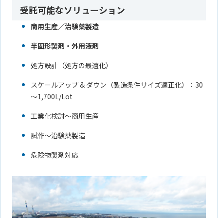
受託可能なソリューション
商用生産／治験薬製造
半固形製剤・外用液剤
処方設計（処方の最適化）
スケールアップ & ダウン（製造条件サイズ適正化）：30
～1,700L/Lot
工業化検討～商用生産
試作～治験薬製造
危険物製剤対応