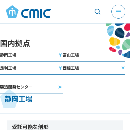
メ
ニ
ュ
ー
国内拠点
を
開
静岡工場
富山工場
く
足利工場
西根工場
製造開発センター
静岡工場
受託可能な剤形