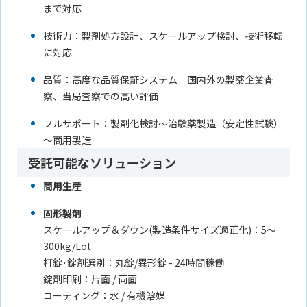
まで対応
技術力：製剤処方設計、スケールアップ検討、技術移転
に対応
品質：高度な品質保証システム 国内外の製薬企業査
察、当局査察での高い評価
フルサポート：製剤化検討～治験薬製造（安定性試験）
～商用製造
受託可能なソリューション
商用生産
固形製剤
スケールアップ＆ダウン(製造条件サイズ適正化)：5～
300kg/Lot
打錠･錠剤選別：丸錠/異形錠 - 24時間稼働
錠剤印刷：片面 / 両面
コーティング：水 / 有機溶媒