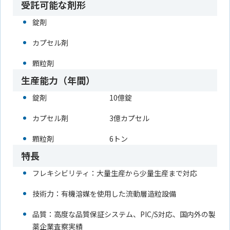
受託可能な剤形
錠剤
カプセル剤
顆粒剤
生産能力（年間）
錠剤
10億錠
カプセル剤
3億カプセル
顆粒剤
6トン
特長
フレキシビリティ：大量生産から少量生産まで対応
技術力：有機溶媒を使用した流動層造粒設備
品質：高度な品質保証システム、PIC/S対応、国内外の製
薬企業査察実績