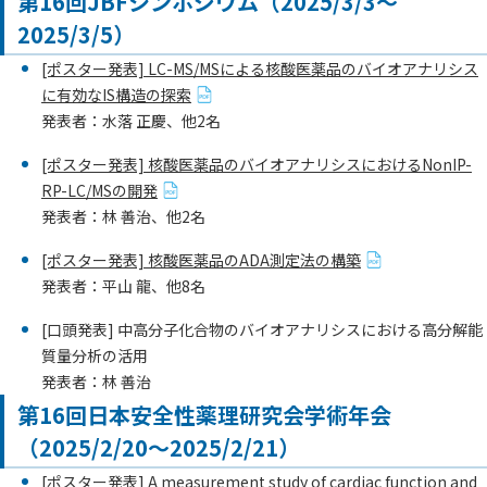
第16回JBFシンポジウム（2025/3/3～
2025/3/5）
[ポスター発表] LC-MS/MSによる核酸医薬品のバイオアナリシス
に有効なIS構造の探索
発表者：水落 正慶、他2名
[ポスター発表] 核酸医薬品のバイオアナリシスにおけるNonIP-
RP-LC/MSの開発
発表者：林 善治、他2名
[ポスター発表] 核酸医薬品のADA測定法の構築
発表者：平山 龍、他8名
[口頭発表] 中高分子化合物のバイオアナリシスにおける高分解能
質量分析の活用
発表者：林 善治
第16回日本安全性薬理研究会学術年会
（2025/2/20～2025/2/21）
[ポスター発表] A measurement study of cardiac function and