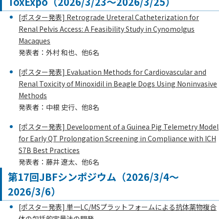
ToxExpo（2026/3/23～2026/3/25）
[ポスター発表] Retrograde Ureteral Catheterization for
Renal Pelvis Access: A Feasibility Study in Cynomolgus
Macaques
発表者：外村 和也、他6名
[ポスター発表] Evaluation Methods for Cardiovascular and
Renal Toxicity of Minoxidil in Beagle Dogs Using Noninvasive
Methods
発表者：中根 史行、他8名
[ポスター発表] Development of a Guinea Pig Telemetry Model
for Early QT Prolongation Screening in Compliance with ICH
S7B Best Practices
発表者：藤井 遼太、他6名
第17回JBFシンポジウム（2026/3/4～
2026/3/6）
[ポスター発表] 単一LC/MSプラットフォームによる抗体薬物複合
体の包括的定量法の開発