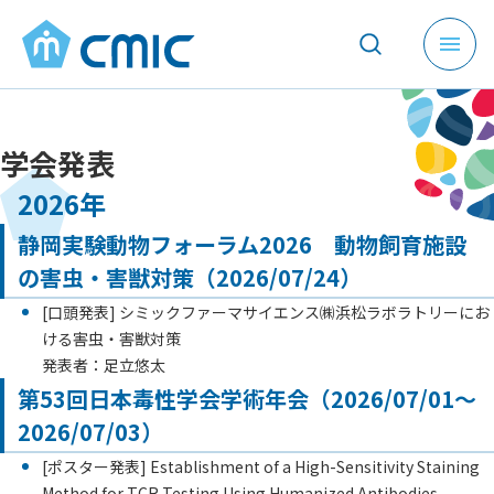
メ
ニ
ュ
ー
学会発表
を
開
2026年
く
静岡実験動物フォーラム2026 動物飼育施設
の害虫・害獣対策（2026/07/24）
[口頭発表] シミックファーマサイエンス㈱浜松ラボラトリーにお
ける害虫・害獣対策
発表者：足立悠太
第53回日本毒性学会学術年会（2026/07/01～
2026/07/03）
[ポスター発表] Establishment of a High-Sensitivity Staining
Method for TCR Testing Using Humanized Antibodies