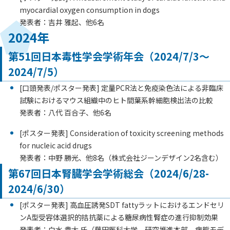
myocardial oxygen consumption in dogs
発表者：吉井 雅起、他6名
2024年
第51回日本毒性学会学術年会（2024/7/3～
2024/7/5）
[口頭発表/ポスター発表] 定量PCR法と免疫染色法による非臨床
試験におけるマウス組織中のヒト間葉系幹細胞検出法の比較
発表者：八代 百合子、他6名
[ポスター発表] Consideration of toxicity screening methods
for nucleic acid drugs
発表者：中野 勝光、他8名（株式会社ジーンデザイン2名含む）
第67回日本腎臓学会学術総会（2024/6/28-
2024/6/30）
[ポスター発表] 高血圧誘発SDT fattyラットにおけるエンドセリ
ンA型受容体選択的拮抗薬による糖尿病性腎症の進行抑制効果
発表者：白水 貴大 氏（藤田医科大学 研究推進本部 病態モデ