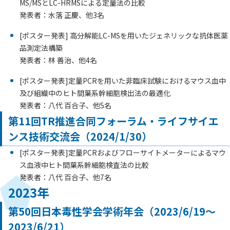
MS/MSとLC-HRMSによる定量法の比較
発表者：水落 正慶、他3名
[ポスター発表] 高分解能LC-MSを用いたジェネリックな抗体医薬
品測定法構築
発表者：林 善治、他4名
[ポスター発表]定量PCRを用いた非臨床試験におけるマウス血中
及び組織中のヒト間葉系幹細胞検出法の最適化
発表者：八代 百合子、他5名
第11回TR推進合同フォーラム・ライフサイエ
ンス技術交流会（2024/1/30）
[ポスター発表]定量PCRおよびフローサイトメーターによるマウ
ス血液中ヒト間葉系幹細胞検査法の比較
発表者：八代 百合子、他7名
2023年
第50回日本毒性学会学術年会（2023/6/19～
2023/6/21）