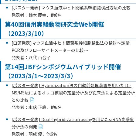
[ポスター発表] マウス血液中ヒト間葉系幹細胞検出方法の比較
発表者：鈴木 慶幸、他6名
第40回信州実験動物研究会Web開催
（2023/3/10）
[口頭発表]マウス血液中ヒト間葉系幹細胞検出法の検討～定量
PCR及びフローサイトメーターの比較～
発表者：八代 百合子
第14回JBFシンポジウムハイブリッド開催
（2023/3/1～2023/3/3）
[ポスター発表] Hybridization法の自動前処理装置を用いたLC-
MS/MS法によるオリゴ核酸の定量分析及び従来法による定量分析
との比較
発表者：水落 正慶、他6名
[ポスター発表] Dual-hybridization assayを用いたsiRNA高感度
分析法の開発
発表者：羽成 優、他6名