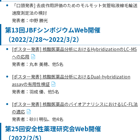
「口頭発表] 去痰作用評価のためのモルモット気管粘液線毛輸送
速度測定法の検討
発表者：中野 勝光
第13回JBFシンポジウムWeb開催
（2022/2/28～2022/3/2）
[ポスター発表] 核酸医薬品分析におけるHybridizationのLC-MS
への応用
発表者：丸本 美穂、他5名
[ポスター発表] 核酸医薬品分析におけるDual-hybridization
assayの有用性検証
発表者：羽成 優、他5名
[ポスター発表] 核酸医薬品のバイオアナリシスにおけるLC-FL法
の適応
発表者：砂川 明弘、他4名
第25回安全性薬理研究会Web開催
（2022/2/5）