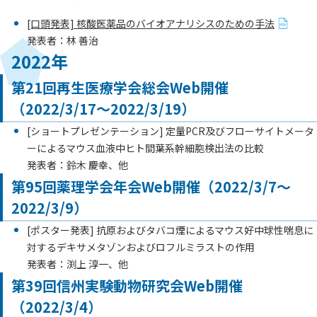
[口頭発表] 核酸医薬品のバイオアナリシスのための手法
発表者：林 善治
2022年
第21回再生医療学会総会Web開催
（2022/3/17～2022/3/19）
[ショートプレゼンテーション] 定量PCR及びフローサイトメータ
ーによるマウス血液中ヒト間葉系幹細胞検出法の比較
発表者：鈴木 慶幸、他
第95回薬理学会年会Web開催（2022/3/7～
2022/3/9）
[ポスター発表] 抗原およびタバコ煙によるマウス好中球性喘息に
対するデキサメタゾンおよびロフルミラストの作用
発表者：渕上 淳一、他
第39回信州実験動物研究会Web開催
（2022/3/4）