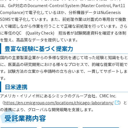
は、GxP対応のDocument-Control System (Master Control, Part11
Compliance)で電子化しているほか、分析機器データはNuGenesis
SDMSで電子化しています。また、前処理作業は対面式の専用台で複数
人で確認しながら作業を行うことで正確な前処理を行っています。さら
に専任のQC (Quality Check) 担当者が試験関連資料を確認する体制
を整え、高品質なデータを提供しています。
豊富な経験に基づく提案力
国内の主要製薬企業からの多様な受託を通じて培った経験と知識をもと
に、医薬品の研究開発における様々なプロセスで、的確な提案が可能で
す。試験方法の立案から申請時の立ち合いまで、一貫してサポートしま
す。
日米連携
アメリカ・イリノイ州にあるシミックのグループ会社、CMIC Inc.
（
https://en.cmicgroup.com/locations/chicago-laboratory/
）と
の連携により、グローバルな開発戦略を支援します。
受託業務内容