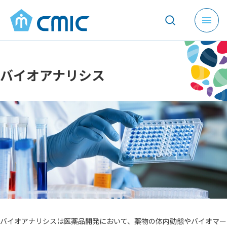
メ
ニ
ュ
ー
バイオアナリシス
を
開
く
バイオアナリシスは医薬品開発において、薬物の体内動態やバイオマー