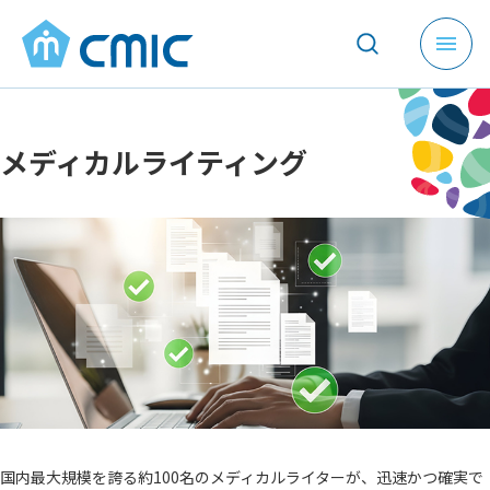
メ
ニ
ュ
ー
メディカルライティング
を
開
く
国内最大規模を誇る約100名のメディカルライターが、迅速かつ確実で