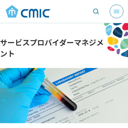
メ
ニ
ュ
ー
サービスプロバイダーマネジメ
を
開
ント
く