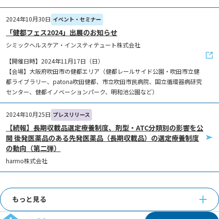
2024年10月30日
イベント・セミナー
「健都フェス2024」出展のお知らせ
シミックヘルスケア・インスティテュート株式会社
【開催日時】2024年11月17日（日）
【会場】大阪府吹田市の健都エリア（健都レールサイド公園・吹田市立健
都ライブラリー、patona吹田健都、市立吹田市民病院、国立循環器病研究
センター、健都イノベーションパーク、明和池公園など）
2024年10月25日
プレスリリース
【続報】長期収載品選定療養制度、剤型・ATC分類別の影響を公
開 後発医薬品のある先発医薬品（長期収載品）の選定療養制度
の動向（第二弾）
harmo株式会社
もっと見る