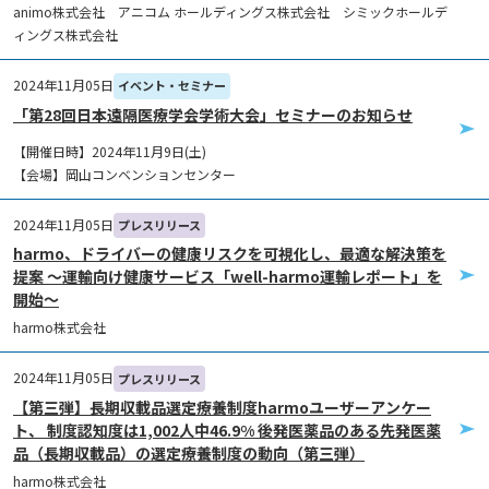
animo株式会社 アニコム ホールディングス株式会社 シミックホールデ
ィングス株式会社
2024年11月05日
イベント・セミナー
「第28回日本遠隔医療学会学術大会」セミナーのお知らせ
【開催日時】2024年11月9日(土)
【会場】岡山コンベンションセンター
2024年11月05日
プレスリリース
harmo、ドライバーの健康リスクを可視化し、最適な解決策を
提案 ～運輸向け健康サービス「well-harmo運輸レポート」を
開始～
harmo株式会社
2024年11月05日
プレスリリース
【第三弾】長期収載品選定療養制度harmoユーザーアンケー
ト、 制度認知度は1,002人中46.9% 後発医薬品のある先発医薬
品（長期収載品）の選定療養制度の動向（第三弾）
harmo株式会社