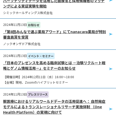
パーソナリティデータを活用した面接官と採用候補者のマッチ
ングによる実証実験を開始
シミックホールディングス株式会社
2024年11月13日
お知らせ
「第8回みんなで選ぶ薬局アワード」にてnanacara薬局が特別
審査員賞を受賞
ノックオンザドア株式会社
2024年11月13日
イベント・セミナー
「日本のプレゼンスを高める臨床試験とは －治験リクルート戦
略とゲノム情報活用－」セミナーのお知らせ
【開催日時】2024年12月11日（水）16:00～18:00
【会場】現地、Zoomのハイブリットセミナー
2024年11月13日
プレスリリース
獣医療におけるリアルワールドデータの活用促進へ： 自然発症
モデルによるトランスレーショナルリサーチ実施体制 （One
Health Platform）の実現に向けて